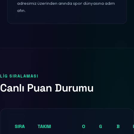
adresimiz üzerinden anında spor dünyasına adım
atın.
LIG SIRALAMASI
Canlı Puan Durumu
SIRA
TAKIM
O
G
B