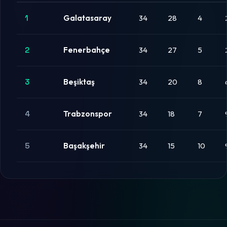
1
Galatasaray
34
28
4
2
Fenerbahçe
34
27
5
3
Beşiktaş
34
20
8
4
Trabzonspor
34
18
7
5
Başakşehir
34
15
10