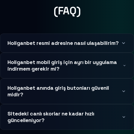
(FAQ)
Holiganbet resmi adresine nasıl ulaşabilirim?
Sitemiz üzerinden her zaman en güncel
Holiganbet
Holiganbet mobil giriş için ayrı bir uygulama
resmi adres
indirmem gerekir mi?
linklerine ulaşabilirsiniz. Bağlantılarımız
düzenli olarak kontrol edilmekte ve kesintisiz erişim
sağlamanız amacıyla güncellenmektedir.
Hayır, ek bir uygulama indirmenize gerek yoktur.
Holiganbet anında giriş butonları güvenli
Holiganbet mobil giriş
midir?
linkimiz tüm popüler mobil
tarayıcılar (Safari, Chrome, Opera vb.) ile %100 uyumlu
çalışacak şekilde optimize edilmiştir.
Evet, sitemizde yer alan
Holiganbet anında giriş
Sitedeki canlı skorlar ne kadar hızlı
bağlantıları SSL sertifikasıyla korunan güvenli sunucular
güncelleniyor?
üzerinden yönlendirilir. Kullanıcı güvenliği sitemiz için en