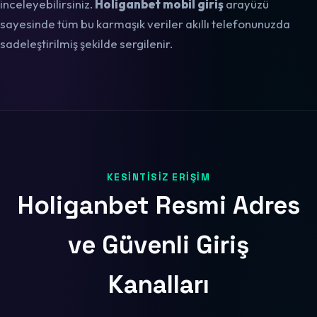
inceleyebilirsiniz.
Holiganbet mobil giriş
arayüzü
sayesinde tüm bu karmaşık veriler akıllı telefonunuzda
sadeleştirilmiş şekilde sergilenir.
KESINTISIZ ERIŞIM
Holiganbet Resmi Adres
ve Güvenli Giriş
Kanalları