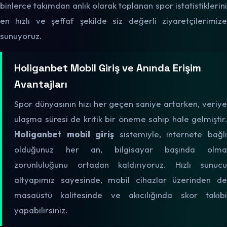
binlerce takımdan anlık olarak toplanan spor istatistiklerini
en hızlı ve şeffaf şekilde siz değerli ziyaretçilerimize
sunuyoruz.
Holiganbet Mobil Giriş ve Anında Erişim
Avantajları
Spor dünyasının hızı her geçen saniye artarken, veriye
ulaşma süresi de kritik bir öneme sahip hale gelmiştir.
Holiganbet mobil giriş
sistemiyle, internete bağl
olduğunuz her an, bilgisayar başında olma
zorunluluğunu ortadan kaldırıyoruz. Hızlı sunucu
altyapımız sayesinde, mobil cihazlar üzerinden de
masaüstü kalitesinde ve akıcılığında skor takibi
yapabilirsiniz.