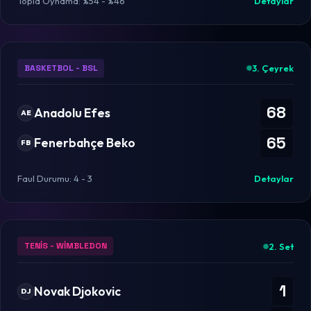
Topla Oynama: %54 - %46
Detaylar
BASKETBOL - BSL
3. Çeyrek
68
Anadolu Efes
AE
65
Fenerbahçe Beko
FB
Faul Durumu: 4 - 3
Detaylar
TENIS - WIMBLEDON
2. Set
1
Novak Djokovic
DJ