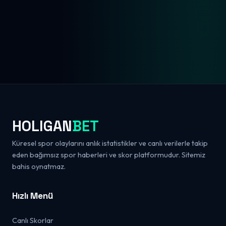
öncelikli konudur.
Sistemimiz global veri sağlayıcıları ile entegre
çalışmaktadır. Sahadaki gelişmeler (gol, kırmızı kart,
basket sayıları vb.) ortalama 1-2 saniye gecikmeyle anlık
olarak ekranınıza yansıtılır.
HOLIGAN
BET
Küresel spor olaylarını anlık istatistikler ve canlı verilerle takip
eden bağımsız spor haberleri ve skor platformudur. Sitemiz
bahis oynatmaz.
Hızlı Menü
Canlı Skorlar