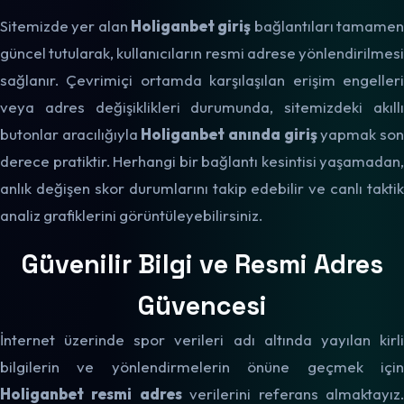
Sitemizde yer alan
Holiganbet giriş
bağlantıları tamame
güncel tutularak, kullanıcıların resmi adrese yönlendirilmesi
sağlanır. Çevrimiçi ortamda karşılaşılan erişim engelleri
veya adres değişiklikleri durumunda, sitemizdeki akıllı
butonlar aracılığıyla
Holiganbet anında giriş
yapmak so
derece pratiktir. Herhangi bir bağlantı kesintisi yaşamadan,
anlık değişen skor durumlarını takip edebilir ve canlı taktik
analiz grafiklerini görüntüleyebilirsiniz.
Güvenilir Bilgi ve Resmi Adres
Güvencesi
İnternet üzerinde spor verileri adı altında yayılan kirli
bilgilerin ve yönlendirmelerin önüne geçmek için
Holiganbet resmi adres
verilerini referans almaktayız