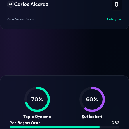
0
Carlos Alcaraz
AL
Ace Sayısı: 8 - 4
Detaylar
70%
60%
Topla Oynama
Şut İsabeti
Pas Başarı Oranı
%82