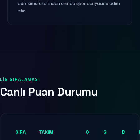
adresimiz üzerinden anında spor dünyasına adım
atın.
LIG SIRALAMASI
Canlı Puan Durumu
SIRA
TAKIM
O
G
B