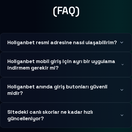
(FAQ)
Holiganbet resmi adresine nasıl ulaşabilirim?
Sitemiz üzerinden her zaman en güncel
Holiganbet
Holiganbet mobil giriş için ayrı bir uygulama
resmi adres
indirmem gerekir mi?
linklerine ulaşabilirsiniz. Bağlantılarımız
düzenli olarak kontrol edilmekte ve kesintisiz erişim
sağlamanız amacıyla güncellenmektedir.
Hayır, ek bir uygulama indirmenize gerek yoktur.
Holiganbet anında giriş butonları güvenli
Holiganbet mobil giriş
midir?
linkimiz tüm popüler mobil
tarayıcılar (Safari, Chrome, Opera vb.) ile %100 uyumlu
çalışacak şekilde optimize edilmiştir.
Evet, sitemizde yer alan
Holiganbet anında giriş
Sitedeki canlı skorlar ne kadar hızlı
bağlantıları SSL sertifikasıyla korunan güvenli sunucular
güncelleniyor?
üzerinden yönlendirilir. Kullanıcı güvenliği sitemiz için en