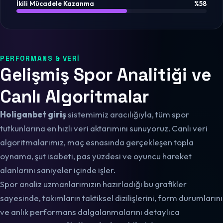
İkili Mücadele Kazanma
%58
PERFORMANS & VERI
Gelişmiş Spor Analitiği ve
Canlı Algoritmalar
Holiganbet giriş
sistemimiz aracılığıyla, tüm spor
tutkunlarına en hızlı veri aktarımını sunuyoruz. Canlı veri
algoritmalarımız, maç esnasında gerçekleşen topla
oynama, şut isabeti, pas yüzdesi ve oyuncu hareket
alanlarını saniyeler içinde işler.
Spor analiz uzmanlarımızın hazırladığı bu grafikler
sayesinde, takımların taktiksel dizilişlerini, form durumlarını
ve anlık performans dalgalanmalarını detaylıca