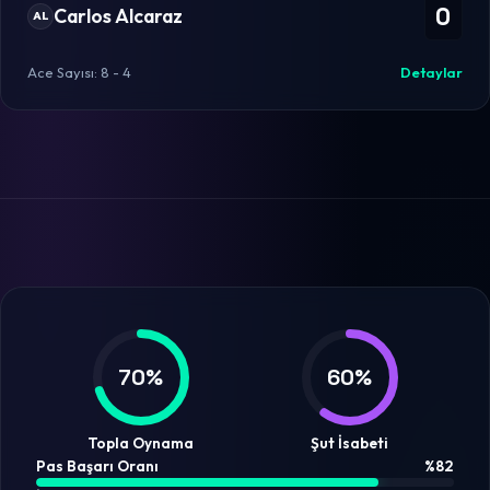
0
Carlos Alcaraz
AL
Ace Sayısı: 8 - 4
Detaylar
70%
60%
Topla Oynama
Şut İsabeti
Pas Başarı Oranı
%82