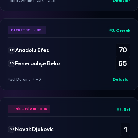
Topla Oynama: %54 - %46
Detaylar
BASKETBOL - BSL
3. Çeyrek
70
Anadolu Efes
AE
65
Fenerbahçe Beko
FB
Faul Durumu: 4 - 3
Detaylar
TENIS - WIMBLEDON
2. Set
1
Novak Djokovic
DJ