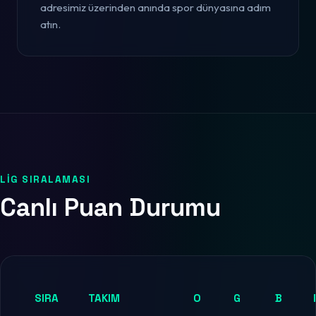
adresimiz üzerinden anında spor dünyasına adım
atın.
LIG SIRALAMASI
Canlı Puan Durumu
SIRA
TAKIM
O
G
B