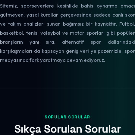
Sitemiz, sporseverlere kesinlikle bahis oynatma amacı
gütmeyen, yasal kurallar çerçevesinde sadece canlı skor
ve takım analizleri sunan bağımsız bir kaynaktır. Futbol,
basketbol, tenis, voleybol ve motor sporları gibi popüler
branşların yanı sıra, alternatif spor dallarındaki
karşılaşmaları da kapsayan geniş veri yelpazemizle, spor
medyasında fark yaratmaya devam ediyoruz.
SORULAN SORULAR
Sıkça Sorulan Sorular