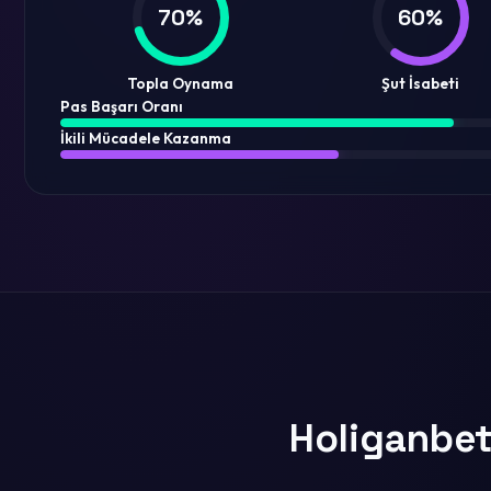
60%
54%
Topla Oynama
Şut İsabeti
Pas Başarı Oranı
İkili Mücadele Kazanma
Holiganbet 