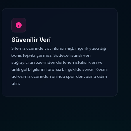
Güvenilir Veri
Sitemiz üzerinde yayınlanan hiçbir içerik yasa dışı
bahis teşviki içermez. Sadece lisanslı veri
sağlayıcıları üzerinden derlenen istatistikleri ve
anlık gol bilgilerini tarafsız bir şekilde sunar. Resmi
adresimiz üzerinden anında spor dünyasına adım
atın.