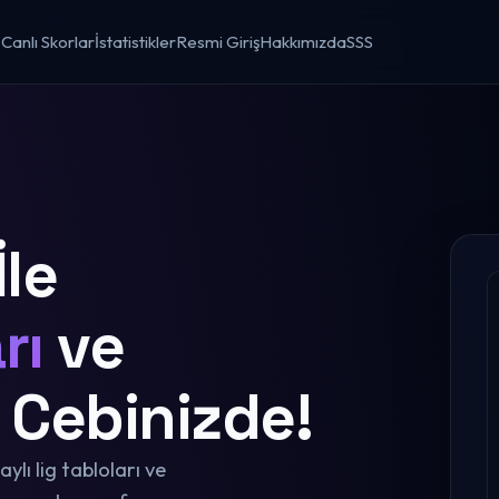
Canlı Skorlar
İstatistikler
Resmi Giriş
Hakkımızda
SSS
İle
rı
ve
a Cebinizde!
ylı lig tabloları ve