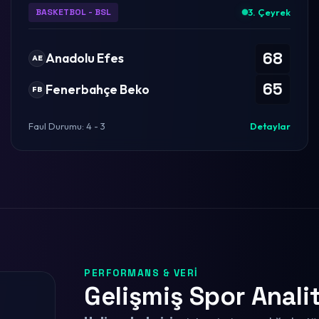
BASKETBOL - BSL
3. Çeyrek
68
Anadolu Efes
AE
65
Fenerbahçe Beko
FB
Faul Durumu: 4 - 3
Detaylar
PERFORMANS & VERI
Gelişmiş Spor Analit