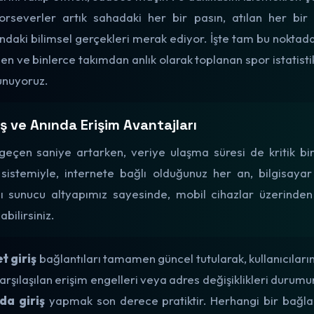
porseverler artık sahadaki her bir pasın, atılan her bir 
ndaki bilimsel gerçekleri merak ediyor. İşte tam bu noktad
n ve binlerce takımdan anlık olarak toplanan spor istatistikle
sunuyoruz.
ş ve Anında Erişim Avantajları
 geçen saniye artarken, veriye ulaşma süresi de kritik bi
sistemiyle, internete bağlı olduğunuz her an, bilgisaya
zlı sunucu altyapımız sayesinde, mobil cihazlar üzerinde
abilirsiniz.
t giriş
bağlantıları tamamen güncel tutularak, kullanıcıları
rşılaşılan erişim engelleri veya adres değişiklikleri durumun
da giriş
yapmak son derece pratiktir. Herhangi bir bağlan