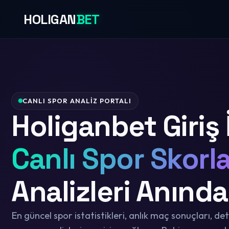
HOLIGAN
BET
CANLI SPOR ANALIZ PORTALI
Holiganbet Giriş 
Canlı Spor Skorla
Analizleri Anınd
En güncel spor istatistikleri, anlık maç sonuçları, deta