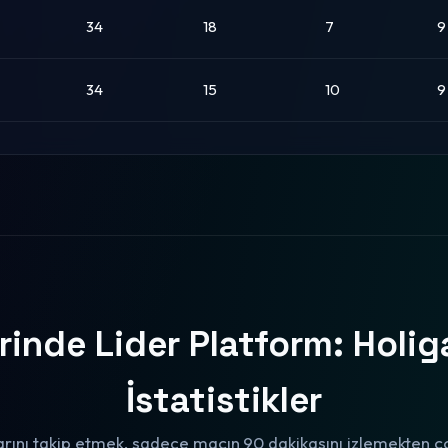
34
18
7
9
34
15
10
9
erinde Lider Platform: Holig
İstatistikler
ını takip etmek, sadece maçın 90 dakikasını izlemekten çok