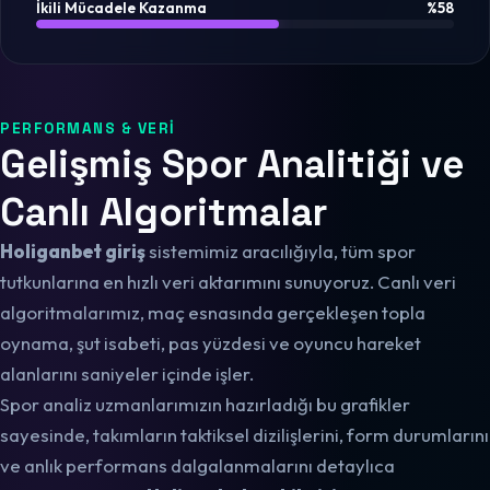
İkili Mücadele Kazanma
%68
PERFORMANS & VERI
Gelişmiş Spor Analitiği ve
Canlı Algoritmalar
Holiganbet giriş
sistemimiz aracılığıyla, tüm spor
tutkunlarına en hızlı veri aktarımını sunuyoruz. Canlı veri
algoritmalarımız, maç esnasında gerçekleşen topla
oynama, şut isabeti, pas yüzdesi ve oyuncu hareket
alanlarını saniyeler içinde işler.
Spor analiz uzmanlarımızın hazırladığı bu grafikler
sayesinde, takımların taktiksel dizilişlerini, form durumlarını
ve anlık performans dalgalanmalarını detaylıca