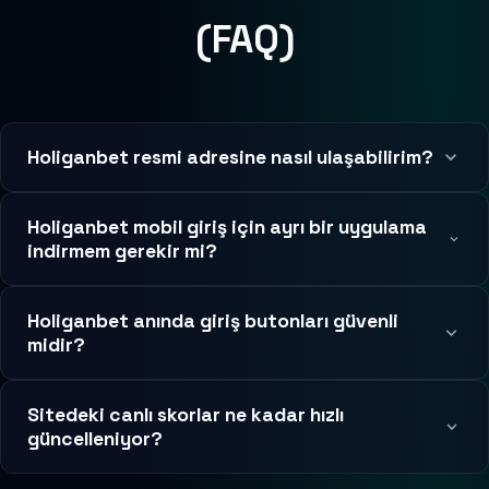
(FAQ)
Holiganbet resmi adresine nasıl ulaşabilirim?
Sitemiz üzerinden her zaman en güncel
Holiganbet
Holiganbet mobil giriş için ayrı bir uygulama
resmi adres
indirmem gerekir mi?
linklerine ulaşabilirsiniz. Bağlantılarımız
düzenli olarak kontrol edilmekte ve kesintisiz erişim
sağlamanız amacıyla güncellenmektedir.
Hayır, ek bir uygulama indirmenize gerek yoktur.
Holiganbet anında giriş butonları güvenli
Holiganbet mobil giriş
midir?
linkimiz tüm popüler mobil
tarayıcılar (Safari, Chrome, Opera vb.) ile %100 uyumlu
çalışacak şekilde optimize edilmiştir.
Evet, sitemizde yer alan
Holiganbet anında giriş
Sitedeki canlı skorlar ne kadar hızlı
bağlantıları SSL sertifikasıyla korunan güvenli sunucular
güncelleniyor?
üzerinden yönlendirilir. Kullanıcı güvenliği sitemiz için en