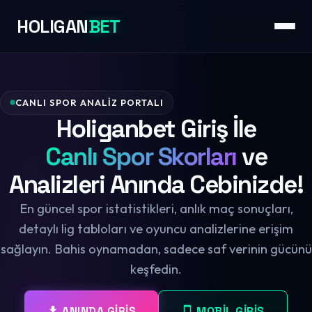
HOLIGAN
BET
CANLI SPOR ANALIZ PORTALI
Holiganbet Giriş İle
Canlı Spor Skorları
ve
Analizleri Anında Cebinizde!
En güncel spor istatistikleri, anlık maç sonuçları,
detaylı lig tabloları ve oyuncu analizlerine erişim
sağlayın. Bahis oynamadan, sadece saf verinin gücünü
keşfedin.
ANINDA GIRIŞ
MOBIL GIRIŞ