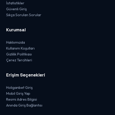
İstatistikler
Güvenli Giriş
Sıkça Sorulan Sorular
Kurumsal
Hakkımızda
Kullanım Koşulları
Gizlilik Politikası
Çerez Tercihleri
Erişim Seçenekleri
Holiganbet Giriş
Mobil Giriş Yap
Resmi Adres Bilgisi
Anında Giriş Bağlantısı