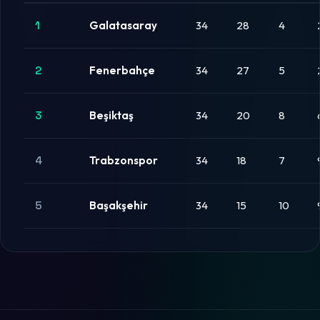
1
Galatasaray
34
28
4
2
Fenerbahçe
34
27
5
3
Beşiktaş
34
20
8
4
Trabzonspor
34
18
7
5
Başakşehir
34
15
10