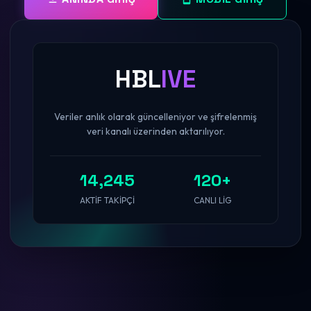
HBL
IVE
Veriler anlık olarak güncelleniyor ve şifrelenmiş
veri kanalı üzerinden aktarılıyor.
14,236
120+
AKTIF TAKIPÇI
CANLI LIG