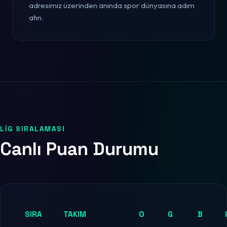
adresimiz üzerinden anında spor dünyasına adım
atın.
LIG SIRALAMASI
Canlı Puan Durumu
SIRA
TAKIM
O
G
B