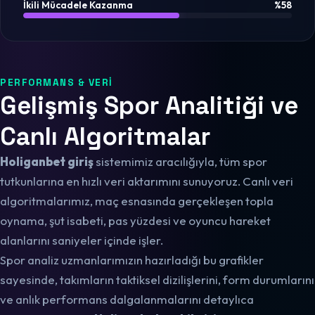
İkili Mücadele Kazanma
%62
PERFORMANS & VERI
Gelişmiş Spor Analitiği ve
Canlı Algoritmalar
Holiganbet giriş
sistemimiz aracılığıyla, tüm spor
tutkunlarına en hızlı veri aktarımını sunuyoruz. Canlı veri
algoritmalarımız, maç esnasında gerçekleşen topla
oynama, şut isabeti, pas yüzdesi ve oyuncu hareket
alanlarını saniyeler içinde işler.
Spor analiz uzmanlarımızın hazırladığı bu grafikler
sayesinde, takımların taktiksel dizilişlerini, form durumlarını
ve anlık performans dalgalanmalarını detaylıca