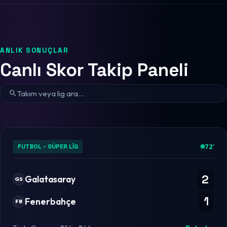
ANLIK SONUÇLAR
Canlı Skor Takip Paneli
FUTBOL - SÜPER LIG
72'
2
Galatasaray
GS
1
Fenerbahçe
FB