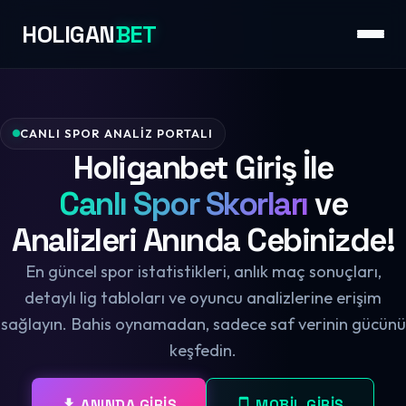
HOLIGAN
BET
CANLI SPOR ANALIZ PORTALI
Holiganbet Giriş İle
Canlı Spor Skorları
ve
Analizleri Anında Cebinizde!
En güncel spor istatistikleri, anlık maç sonuçları,
detaylı lig tabloları ve oyuncu analizlerine erişim
sağlayın. Bahis oynamadan, sadece saf verinin gücünü
keşfedin.
ANINDA GIRIŞ
MOBIL GIRIŞ