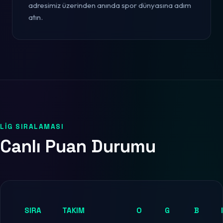
adresimiz üzerinden anında spor dünyasına adım
atın.
LIG SIRALAMASI
Canlı Puan Durumu
SIRA
TAKIM
O
G
B