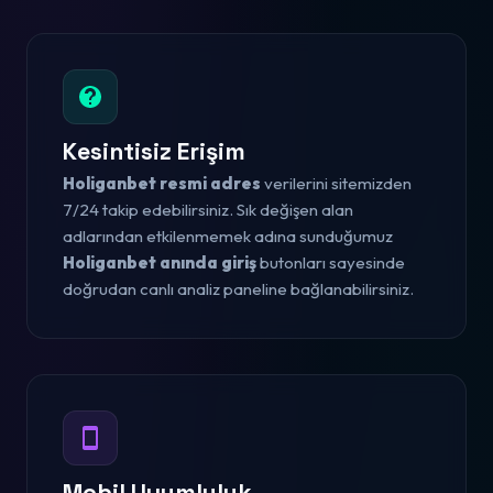
Kesintisiz Erişim
Holiganbet resmi adres
verilerini sitemizden
7/24 takip edebilirsiniz. Sık değişen alan
adlarından etkilenmemek adına sunduğumuz
Holiganbet anında giriş
butonları sayesinde
doğrudan canlı analiz paneline bağlanabilirsiniz.
Mobil Uyumluluk