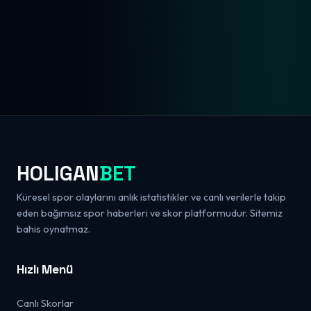
öncelikli konudur.
Sistemimiz global veri sağlayıcıları ile entegre
çalışmaktadır. Sahadaki gelişmeler (gol, kırmızı kart,
basket sayıları vb.) ortalama 1-2 saniye gecikmeyle anlık
olarak ekranınıza yansıtılır.
HOLIGAN
BET
Küresel spor olaylarını anlık istatistikler ve canlı verilerle takip
eden bağımsız spor haberleri ve skor platformudur. Sitemiz
bahis oynatmaz.
Hızlı Menü
Canlı Skorlar