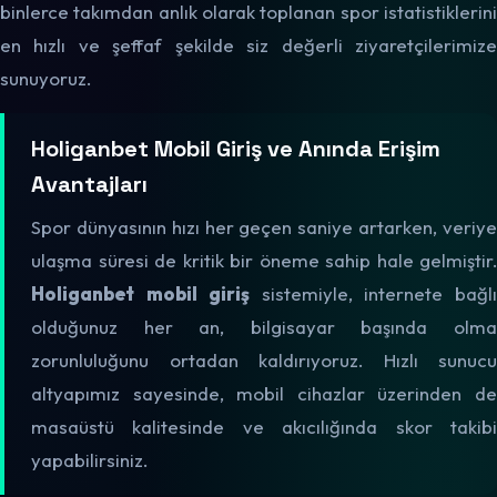
binlerce takımdan anlık olarak toplanan spor istatistiklerini
en hızlı ve şeffaf şekilde siz değerli ziyaretçilerimize
sunuyoruz.
Holiganbet Mobil Giriş ve Anında Erişim
Avantajları
Spor dünyasının hızı her geçen saniye artarken, veriye
ulaşma süresi de kritik bir öneme sahip hale gelmiştir.
Holiganbet mobil giriş
sistemiyle, internete bağl
olduğunuz her an, bilgisayar başında olma
zorunluluğunu ortadan kaldırıyoruz. Hızlı sunucu
altyapımız sayesinde, mobil cihazlar üzerinden de
masaüstü kalitesinde ve akıcılığında skor takibi
yapabilirsiniz.