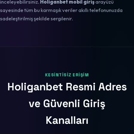
inceleyebilirsiniz.
Holiganbet mobil giriş
arayüzü
sayesinde tüm bu karmaşık veriler akıllı telefonunuzda
sadeleştirilmiş şekilde sergilenir.
KESINTISIZ ERIŞIM
Holiganbet Resmi Adres
ve Güvenli Giriş
Kanalları