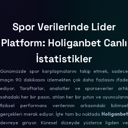
Spor Verilerinde Lider
Platform: Holiganbet Canlı
İstatistikler
Günümüzde spor karşılaşmalarını takip etmek, sadece
maçın 90 dakikasını izlemekten çok daha fazlasını ifade
ediyor. Taraftarlar, analistler ve sporseverler artık
sahadaki her bir pasın, atılan her bir şutun ve oyuncuların
fiziksel performans verilerinin arkasındaki bilimsel
gerçekleri merak ediyor. İşte tam bu noktada
Holiganbet
devreye giriyor. Küresel düzeyde yüzlerce ligden ve