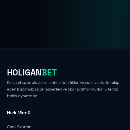
öncelikli konudur.
Sistemimiz global veri sağlayıcıları ile entegre
çalışmaktadır. Sahadaki gelişmeler (gol, kırmızı kart,
basket sayıları vb.) ortalama 1-2 saniye gecikmeyle anlık
olarak ekranınıza yansıtılır.
HOLIGAN
BET
Küresel spor olaylarını anlık istatistikler ve canlı verilerle takip
eden bağımsız spor haberleri ve skor platformudur. Sitemiz
bahis oynatmaz.
Hızlı Menü
Canlı Skorlar