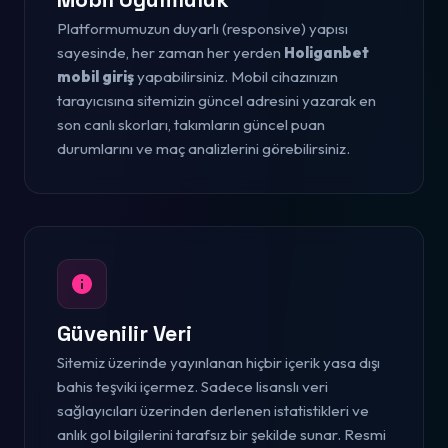
Platformumuzun duyarlı (responsive) yapısı
sayesinde, her zaman her yerden
Holiganbet
mobil giriş
yapabilirsiniz. Mobil cihazınızın
tarayıcısına sitemizin güncel adresini yazarak en
son canlı skorları, takımların güncel puan
durumlarını ve maç analizlerini görebilirsiniz.
Güvenilir Veri
Sitemiz üzerinde yayınlanan hiçbir içerik yasa dışı
bahis teşviki içermez. Sadece lisanslı veri
sağlayıcıları üzerinden derlenen istatistikleri ve
anlık gol bilgilerini tarafsız bir şekilde sunar. Resmi