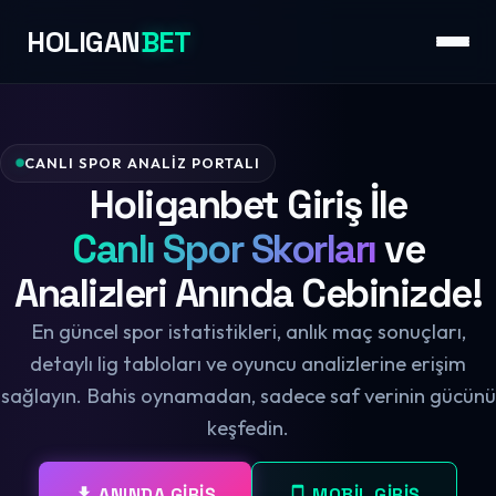
HOLIGAN
BET
CANLI SPOR ANALIZ PORTALI
Holiganbet Giriş İle
Canlı Spor Skorları
ve
Analizleri Anında Cebinizde!
En güncel spor istatistikleri, anlık maç sonuçları,
detaylı lig tabloları ve oyuncu analizlerine erişim
sağlayın. Bahis oynamadan, sadece saf verinin gücünü
keşfedin.
ANINDA GIRIŞ
MOBIL GIRIŞ