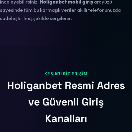
inceleyebilirsiniz.
Holiganbet mobil giriş
arayüzü
sayesinde tüm bu karmaşık veriler akıllı telefonunuzda
sadeleştirilmiş şekilde sergilenir.
KESINTISIZ ERIŞIM
Holiganbet Resmi Adres
ve Güvenli Giriş
Kanalları