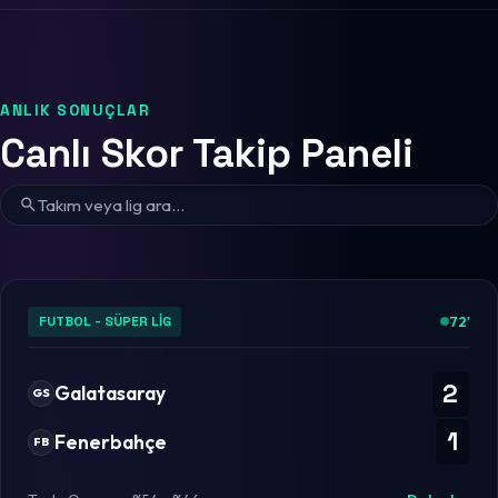
ANLIK SONUÇLAR
Canlı Skor Takip Paneli
FUTBOL - SÜPER LIG
72'
2
Galatasaray
GS
1
Fenerbahçe
FB