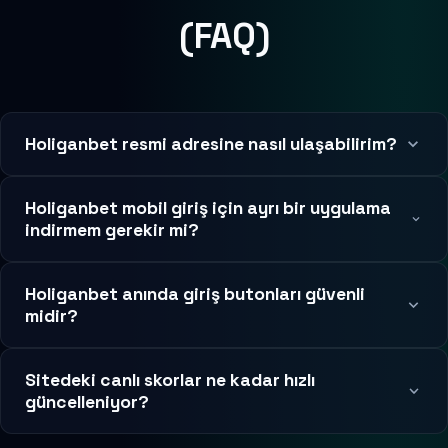
(FAQ)
Holiganbet resmi adresine nasıl ulaşabilirim?
Sitemiz üzerinden her zaman en güncel
Holiganbet
Holiganbet mobil giriş için ayrı bir uygulama
resmi adres
indirmem gerekir mi?
linklerine ulaşabilirsiniz. Bağlantılarımız
düzenli olarak kontrol edilmekte ve kesintisiz erişim
sağlamanız amacıyla güncellenmektedir.
Hayır, ek bir uygulama indirmenize gerek yoktur.
Holiganbet anında giriş butonları güvenli
Holiganbet mobil giriş
midir?
linkimiz tüm popüler mobil
tarayıcılar (Safari, Chrome, Opera vb.) ile %100 uyumlu
çalışacak şekilde optimize edilmiştir.
Evet, sitemizde yer alan
Holiganbet anında giriş
Sitedeki canlı skorlar ne kadar hızlı
bağlantıları SSL sertifikasıyla korunan güvenli sunucular
güncelleniyor?
üzerinden yönlendirilir. Kullanıcı güvenliği sitemiz için en