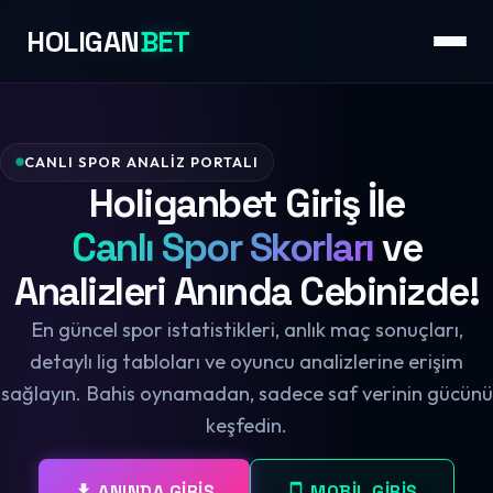
HOLIGAN
BET
CANLI SPOR ANALIZ PORTALI
Holiganbet Giriş İle
Canlı Spor Skorları
ve
Analizleri Anında Cebinizde!
En güncel spor istatistikleri, anlık maç sonuçları,
detaylı lig tabloları ve oyuncu analizlerine erişim
sağlayın. Bahis oynamadan, sadece saf verinin gücünü
keşfedin.
ANINDA GIRIŞ
MOBIL GIRIŞ