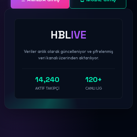
HBL
IVE
Veriler anlık olarak güncelleniyor ve şifrelenmiş
veri kanalı üzerinden aktarılıyor.
14,236
120+
AKTIF TAKIPÇI
CANLI LIG