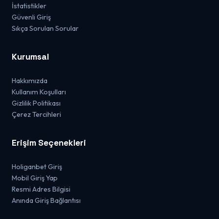
İstatistikler
Güvenli Giriş
Sıkça Sorulan Sorular
Kurumsal
Hakkımızda
Kullanım Koşulları
Gizlilik Politikası
Çerez Tercihleri
Erişim Seçenekleri
Holiganbet Giriş
Mobil Giriş Yap
Resmi Adres Bilgisi
Anında Giriş Bağlantısı