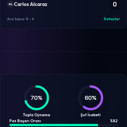
0
Carlos Alcaraz
AL
Ace Sayısı: 8 - 4
Detaylar
70%
60%
Topla Oynama
Şut İsabeti
Pas Başarı Oranı
%82