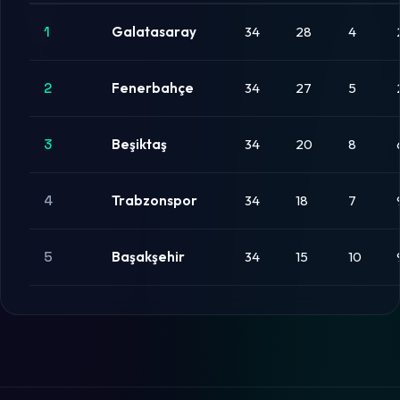
1
Galatasaray
34
28
4
2
Fenerbahçe
34
27
5
3
Beşiktaş
34
20
8
4
Trabzonspor
34
18
7
5
Başakşehir
34
15
10