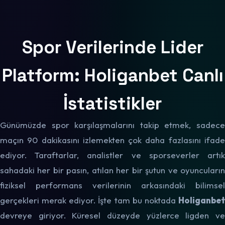
Spor Verilerinde Lider
Platform: Holiganbet Canlı
İstatistikler
Günümüzde spor karşılaşmalarını takip etmek, sadece
maçın 90 dakikasını izlemekten çok daha fazlasını ifade
ediyor. Taraftarlar, analistler ve sporseverler artık
sahadaki her bir pasın, atılan her bir şutun ve oyuncuların
fiziksel performans verilerinin arkasındaki bilimsel
gerçekleri merak ediyor. İşte tam bu noktada
Holiganbet
devreye giriyor. Küresel düzeyde yüzlerce ligden ve