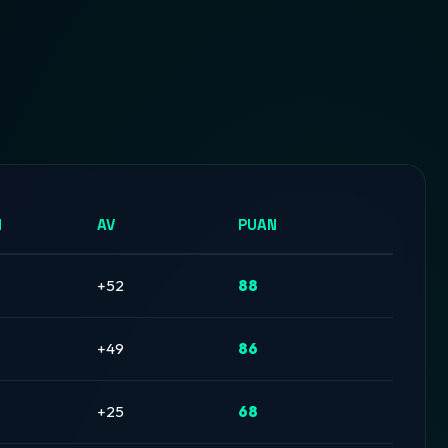
M
AV
PUAN
+52
88
+49
86
+25
68