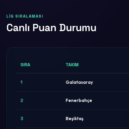
LIG SIRALAMASI
Canlı Puan Durumu
SIRA
TAKIM
1
Galatasaray
2
Fenerbahçe
3
Beşiktaş