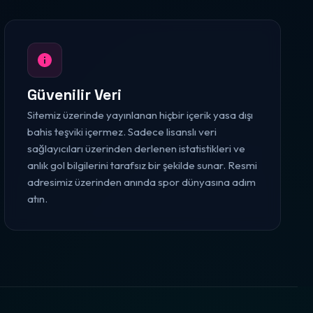
Güvenilir Veri
Sitemiz üzerinde yayınlanan hiçbir içerik yasa dışı
bahis teşviki içermez. Sadece lisanslı veri
sağlayıcıları üzerinden derlenen istatistikleri ve
anlık gol bilgilerini tarafsız bir şekilde sunar. Resmi
adresimiz üzerinden anında spor dünyasına adım
atın.