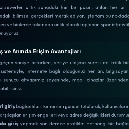
porseverler artık sahadaki her bir pasın, atılan her bir 
ndaki bilimsel gerçekleri merak ediyor. İşte tam bu noktad
n ve binlerce takımdan anlık olarak toplanan spor istatistikle
sunuyoruz.
ş ve Anında Erişim Avantajları
 geçen saniye artarken, veriye ulaşma süresi de kritik bi
sistemiyle, internete bağlı olduğunuz her an, bilgisaya
zlı sunucu altyapımız sayesinde, mobil cihazlar üzerinde
abilirsiniz.
t giriş
bağlantıları tamamen güncel tutularak, kullanıcıları
rşılaşılan erişim engelleri veya adres değişiklikleri durumun
da giriş
yapmak son derece pratiktir. Herhangi bir bağlan