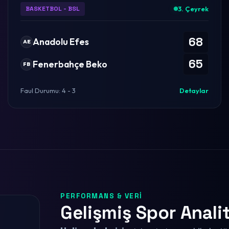
BASKETBOL - BSL
3. Çeyrek
68
Anadolu Efes
AE
65
Fenerbahçe Beko
FB
Faul Durumu: 4 - 3
Detaylar
PERFORMANS & VERI
Gelişmiş Spor Analit