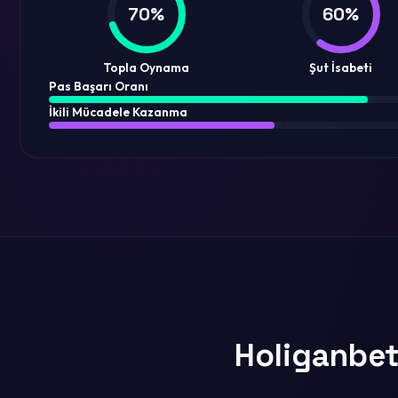
58%
70%
Topla Oynama
Şut İsabeti
Pas Başarı Oranı
İkili Mücadele Kazanma
Holiganbet 