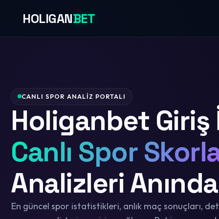
HOLIGAN
BET
CANLI SPOR ANALIZ PORTALI
Holiganbet Giriş 
Canlı Spor Skorla
Analizleri Anınd
En güncel spor istatistikleri, anlık maç sonuçları, deta