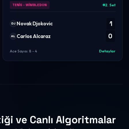
TENIS - WIMBLEDON
2. Set
1
Novak Djokovic
DJ
0
Carlos Alcaraz
AL
Ace Sayısı: 8 - 4
Detaylar
iği ve Canlı Algoritmalar