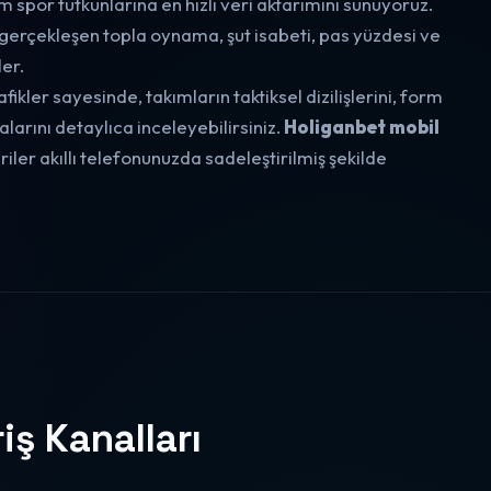
m spor tutkunlarına en hızlı veri aktarımını sunuyoruz.
gerçekleşen topla oynama, şut isabeti, pas yüzdesi ve
ler.
ikler sayesinde, takımların taktiksel dizilişlerini, form
arını detaylıca inceleyebilirsiniz.
Holiganbet mobil
er akıllı telefonunuzda sadeleştirilmiş şekilde
iş Kanalları