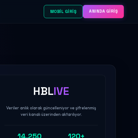
ANINDA GIRIŞ
MOBIL GIRIŞ
HBL
IVE
Veriler anlık olarak güncelleniyor ve şifrelenmiş
veri kanalı üzerinden aktarılıyor.
14,259
120+