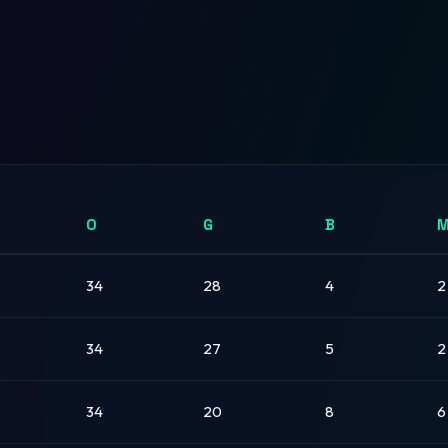
O
G
B
34
28
4
2
34
27
5
2
34
20
8
6