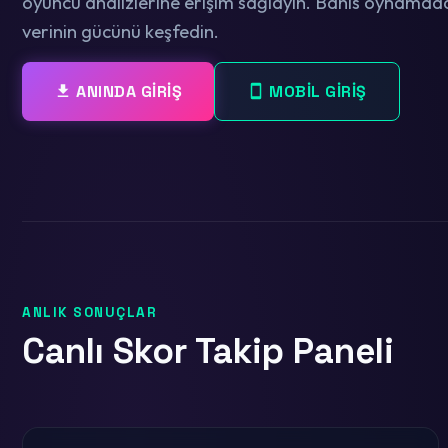
oyuncu analizlerine erişim sağlayın. Bahis oynamad
verinin gücünü keşfedin.
ANINDA GIRIŞ
MOBIL GIRIŞ
ANLIK SONUÇLAR
Canlı Skor Takip Paneli