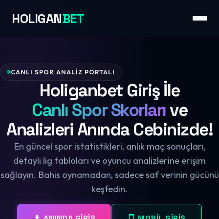
HOLIGAN
BET
CANLI SPOR ANALIZ PORTALI
Holiganbet Giriş İle
Canlı Spor Skorları
ve
Analizleri Anında Cebinizde!
En güncel spor istatistikleri, anlık maç sonuçları,
detaylı lig tabloları ve oyuncu analizlerine erişim
sağlayın. Bahis oynamadan, sadece saf verinin gücünü
keşfedin.
ANINDA GIRIŞ
MOBIL GIRIŞ