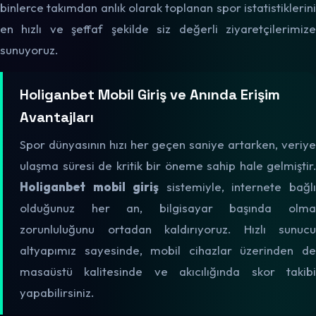
binlerce takımdan anlık olarak toplanan spor istatistiklerini
en hızlı ve şeffaf şekilde siz değerli ziyaretçilerimize
sunuyoruz.
Holiganbet Mobil Giriş ve Anında Erişim
Avantajları
Spor dünyasının hızı her geçen saniye artarken, veriye
ulaşma süresi de kritik bir öneme sahip hale gelmiştir.
Holiganbet mobil giriş
sistemiyle, internete bağl
olduğunuz her an, bilgisayar başında olma
zorunluluğunu ortadan kaldırıyoruz. Hızlı sunucu
altyapımız sayesinde, mobil cihazlar üzerinden de
masaüstü kalitesinde ve akıcılığında skor takibi
yapabilirsiniz.