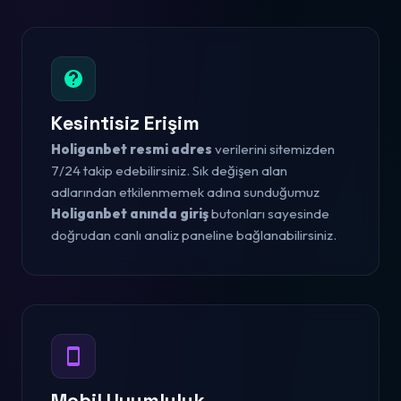
Kesintisiz Erişim
Holiganbet resmi adres
verilerini sitemizden
7/24 takip edebilirsiniz. Sık değişen alan
adlarından etkilenmemek adına sunduğumuz
Holiganbet anında giriş
butonları sayesinde
doğrudan canlı analiz paneline bağlanabilirsiniz.
Mobil Uyumluluk