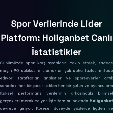
Spor Verilerinde Lider
Platform: Holiganbet Canlı
İstatistikler
Günümüzde spor karşılaşmalarını takip etmek, sadece
maçın 90 dakikasını izlemekten çok daha fazlasını ifade
ediyor. Taraftarlar, analistler ve sporseverler artık
sahadaki her bir pasın, atılan her bir şutun ve oyuncuların
fiziksel performans verilerinin arkasındaki bilimsel
gerçekleri merak ediyor. İşte tam bu noktada
Holiganbet
devreye giriyor. Küresel düzeyde yüzlerce ligden ve