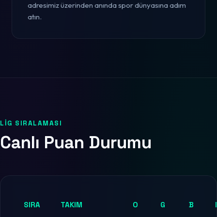
adresimiz üzerinden anında spor dünyasına adım
atın.
LIG SIRALAMASI
Canlı Puan Durumu
SIRA
TAKIM
O
G
B