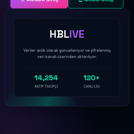
HBL
IVE
Veriler anlık olarak güncelleniyor ve şifrelenmiş
veri kanalı üzerinden aktarılıyor.
14,253
120+
AKTIF TAKIPÇI
CANLI LIG