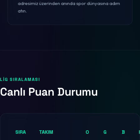
adresimiz üzerinden anında spor dünyasına adım
atın.
LIG SIRALAMASI
Canlı Puan Durumu
SIRA
TAKIM
O
G
B