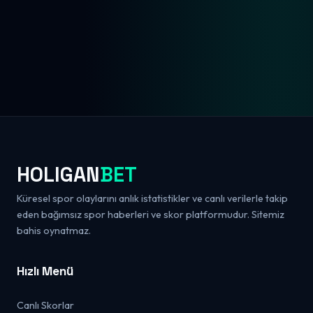
öncelikli konudur.
Sistemimiz global veri sağlayıcıları ile entegre
çalışmaktadır. Sahadaki gelişmeler (gol, kırmızı kart,
basket sayıları vb.) ortalama 1-2 saniye gecikmeyle anlık
olarak ekranınıza yansıtılır.
HOLIGAN
BET
Küresel spor olaylarını anlık istatistikler ve canlı verilerle takip
eden bağımsız spor haberleri ve skor platformudur. Sitemiz
bahis oynatmaz.
Hızlı Menü
Canlı Skorlar