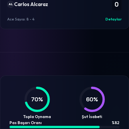
0
Carlos Alcaraz
AL
Ace Sayısı: 8 - 4
Detaylar
54%
58%
Topla Oynama
Şut İsabeti
Pas Başarı Oranı
%71