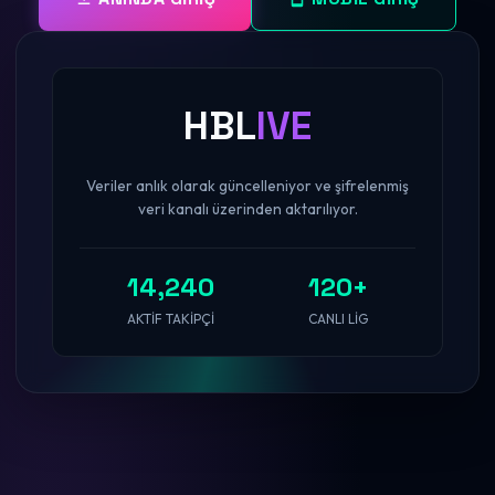
HBL
IVE
Veriler anlık olarak güncelleniyor ve şifrelenmiş
veri kanalı üzerinden aktarılıyor.
14,239
120+
AKTIF TAKIPÇI
CANLI LIG