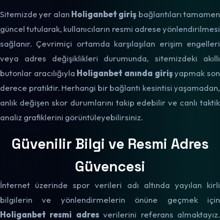
Sitemizde yer alan
Holiganbet giriş
bağlantıları tamame
güncel tutularak, kullanıcıların resmi adrese yönlendirilmesi
sağlanır. Çevrimiçi ortamda karşılaşılan erişim engelleri
veya adres değişiklikleri durumunda, sitemizdeki akıllı
butonlar aracılığıyla
Holiganbet anında giriş
yapmak so
derece pratiktir. Herhangi bir bağlantı kesintisi yaşamadan,
anlık değişen skor durumlarını takip edebilir ve canlı taktik
analiz grafiklerini görüntüleyebilirsiniz.
Güvenilir Bilgi ve Resmi Adres
Güvencesi
İnternet üzerinde spor verileri adı altında yayılan kirli
bilgilerin ve yönlendirmelerin önüne geçmek için
Holiganbet resmi adres
verilerini referans almaktayız