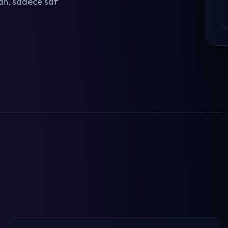
an, sadece saf