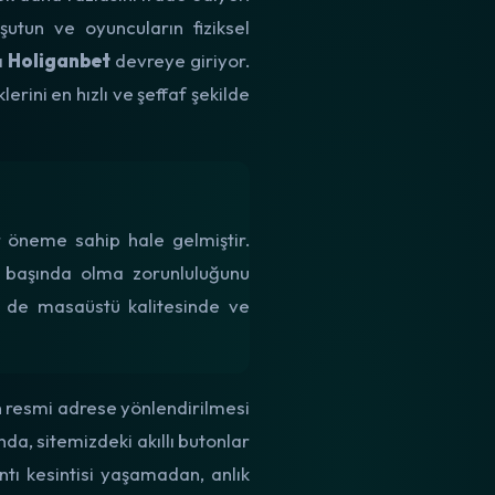
şutun ve oyuncuların fiziksel
a
Holiganbet
devreye giriyor.
rini en hızlı ve şeffaf şekilde
r öneme sahip hale gelmiştir.
r başında olma zorunluluğunu
n de masaüstü kalitesinde ve
n resmi adrese yönlendirilmesi
da, sitemizdeki akıllı butonlar
tı kesintisi yaşamadan, anlık