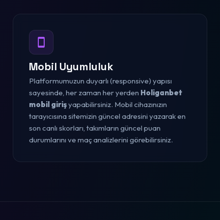
Mobil Uyumluluk
Platformumuzun duyarlı (responsive) yapısı
sayesinde, her zaman her yerden
Holiganbet
mobil giriş
yapabilirsiniz. Mobil cihazınızın
tarayıcısına sitemizin güncel adresini yazarak en
son canlı skorları, takımların güncel puan
durumlarını ve maç analizlerini görebilirsiniz.