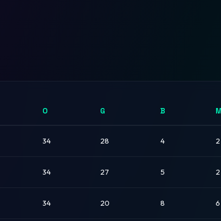
O
G
B
34
28
4
2
34
27
5
2
34
20
8
6