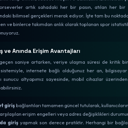
porseverler artık sahadaki her bir pasın, atılan her bir 
ndaki bilimsel gerçekleri merak ediyor. İşte tam bu noktad
n ve binlerce takımdan anlık olarak toplanan spor istatistikle
sunuyoruz.
ş ve Anında Erişim Avantajları
 geçen saniye artarken, veriye ulaşma süresi de kritik bi
sistemiyle, internete bağlı olduğunuz her an, bilgisaya
zlı sunucu altyapımız sayesinde, mobil cihazlar üzerinde
abilirsiniz.
t giriş
bağlantıları tamamen güncel tutularak, kullanıcıları
rşılaşılan erişim engelleri veya adres değişiklikleri durumun
da giriş
yapmak son derece pratiktir. Herhangi bir bağlan