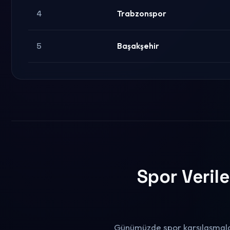
4
Trabzonspor
5
Başakşehir
Spor Veril
Günümüzde spor karşılaşmalar