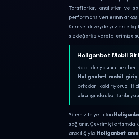
Taraftarlar, analistler ve s
performans verilerinin arkası
Küresel düzeyde yüzlerce ligde
siz değerli ziyaretçilerimize 
Holiganbet Mobil Giri
Spor dünyasının hızı her
Holiganbet mobil giriş
ortadan kaldırıyoruz. Hı
akıcılığında skor takibi yap
Sitemizde yer alan
Holiganbe
sağlanır. Çevrimiçi ortamda ka
aracılığıyla
Holiganbet anın