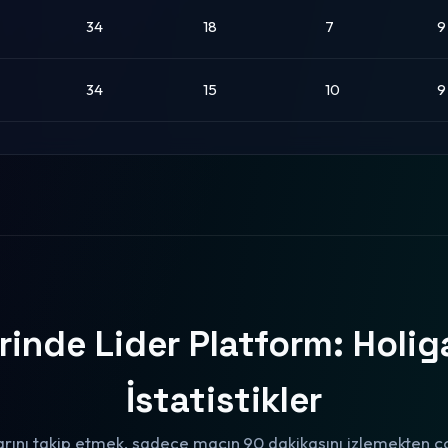
34
18
7
9
34
15
10
9
erinde Lider Platform: Holig
İstatistikler
ını takip etmek, sadece maçın 90 dakikasını izlemekten çok