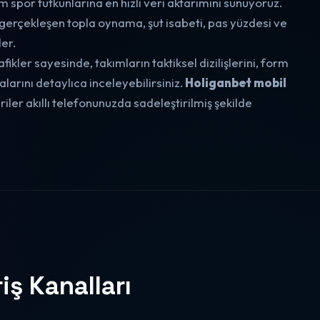
m spor tutkunlarına en hızlı veri aktarımını sunuyoruz.
gerçekleşen topla oynama, şut isabeti, pas yüzdesi ve
ler.
ikler sayesinde, takımların taktiksel dizilişlerini, form
arını detaylıca inceleyebilirsiniz.
Holiganbet mobil
er akıllı telefonunuzda sadeleştirilmiş şekilde
iş Kanalları