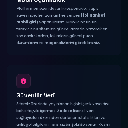
Platformumuzun duyarlı (responsive) yapısı
sayesinde, her zaman her yerden
Holiganbet
mobil giriş
yapabilirsiniz. Mobil cihazınızın
tarayıcısına sitemizin güncel adresini yazarak en
son canlı skorları, takımların güncel puan
durumlarını ve maç analizlerini görebilirsiniz.
Güvenilir Veri
Sitemiz üzerinde yayınlanan hiçbir içerik yasa dışı
bahis teşviki içermez. Sadece lisanslı veri
sağlayıcıları üzerinden derlenen istatistikleri ve
anlık gol bilgilerini tarafsız bir şekilde sunar. Resmi