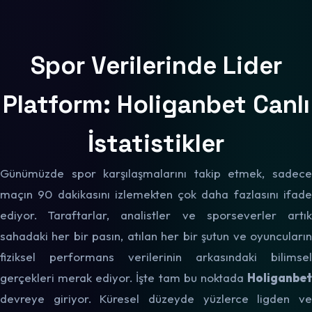
Spor Verilerinde Lider
Platform: Holiganbet Canlı
İstatistikler
Günümüzde spor karşılaşmalarını takip etmek, sadece
maçın 90 dakikasını izlemekten çok daha fazlasını ifade
ediyor. Taraftarlar, analistler ve sporseverler artık
sahadaki her bir pasın, atılan her bir şutun ve oyuncuların
fiziksel performans verilerinin arkasındaki bilimsel
gerçekleri merak ediyor. İşte tam bu noktada
Holiganbet
devreye giriyor. Küresel düzeyde yüzlerce ligden ve