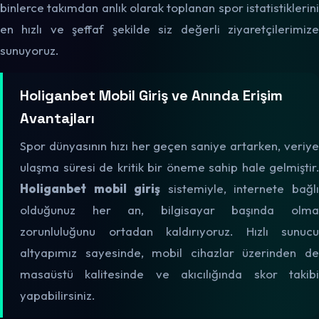
binlerce takımdan anlık olarak toplanan spor istatistiklerini
en hızlı ve şeffaf şekilde siz değerli ziyaretçilerimize
sunuyoruz.
Holiganbet Mobil Giriş ve Anında Erişim
Avantajları
Spor dünyasının hızı her geçen saniye artarken, veriye
ulaşma süresi de kritik bir öneme sahip hale gelmiştir.
Holiganbet mobil giriş
sistemiyle, internete bağl
olduğunuz her an, bilgisayar başında olma
zorunluluğunu ortadan kaldırıyoruz. Hızlı sunucu
altyapımız sayesinde, mobil cihazlar üzerinden de
masaüstü kalitesinde ve akıcılığında skor takibi
yapabilirsiniz.