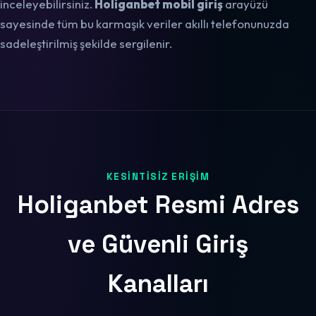
inceleyebilirsiniz.
Holiganbet mobil giriş
arayüzü
sayesinde tüm bu karmaşık veriler akıllı telefonunuzda
sadeleştirilmiş şekilde sergilenir.
KESINTISIZ ERIŞIM
Holiganbet Resmi Adres
ve Güvenli Giriş
Kanalları