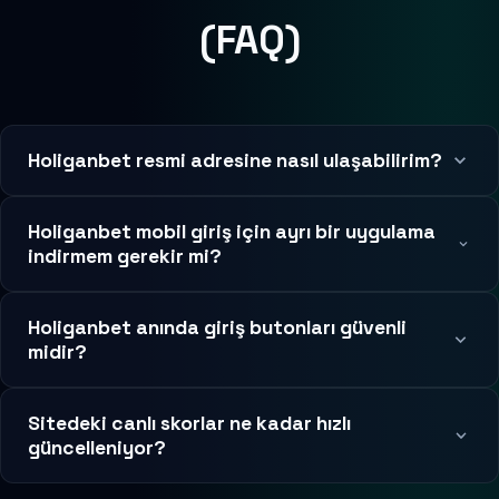
(FAQ)
Holiganbet resmi adresine nasıl ulaşabilirim?
Sitemiz üzerinden her zaman en güncel
Holiganbet
Holiganbet mobil giriş için ayrı bir uygulama
resmi adres
indirmem gerekir mi?
linklerine ulaşabilirsiniz. Bağlantılarımız
düzenli olarak kontrol edilmekte ve kesintisiz erişim
sağlamanız amacıyla güncellenmektedir.
Hayır, ek bir uygulama indirmenize gerek yoktur.
Holiganbet anında giriş butonları güvenli
Holiganbet mobil giriş
midir?
linkimiz tüm popüler mobil
tarayıcılar (Safari, Chrome, Opera vb.) ile %100 uyumlu
çalışacak şekilde optimize edilmiştir.
Evet, sitemizde yer alan
Holiganbet anında giriş
Sitedeki canlı skorlar ne kadar hızlı
bağlantıları SSL sertifikasıyla korunan güvenli sunucular
güncelleniyor?
üzerinden yönlendirilir. Kullanıcı güvenliği sitemiz için en