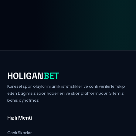
öncelikli konudur.
Sistemimiz global veri sağlayıcıları ile entegre
çalışmaktadır. Sahadaki gelişmeler (gol, kırmızı kart,
basket sayıları vb.) ortalama 1-2 saniye gecikmeyle anlık
olarak ekranınıza yansıtılır.
HOLIGAN
BET
Küresel spor olaylarını anlık istatistikler ve canlı verilerle takip
eden bağımsız spor haberleri ve skor platformudur. Sitemiz
bahis oynatmaz.
Hızlı Menü
Canlı Skorlar