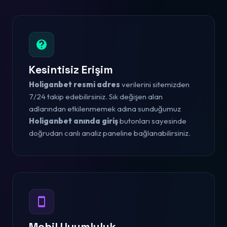
Kesintisiz Erişim
Holiganbet resmi adres
verilerini sitemizden
7/24 takip edebilirsiniz. Sık değişen alan
adlarından etkilenmemek adına sunduğumuz
Holiganbet anında giriş
butonları sayesinde
doğrudan canlı analiz paneline bağlanabilirsiniz.
Mobil Uyumluluk