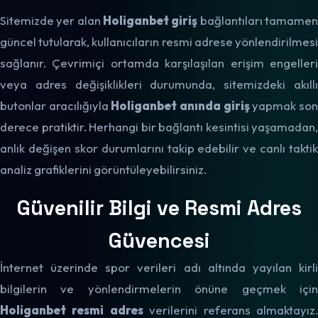
Sitemizde yer alan
Holiganbet giriş
bağlantıları tamame
güncel tutularak, kullanıcıların resmi adrese yönlendirilmesi
sağlanır. Çevrimiçi ortamda karşılaşılan erişim engelleri
veya adres değişiklikleri durumunda, sitemizdeki akıllı
butonlar aracılığıyla
Holiganbet anında giriş
yapmak so
derece pratiktir. Herhangi bir bağlantı kesintisi yaşamadan,
anlık değişen skor durumlarını takip edebilir ve canlı taktik
analiz grafiklerini görüntüleyebilirsiniz.
Güvenilir Bilgi ve Resmi Adres
Güvencesi
İnternet üzerinde spor verileri adı altında yayılan kirli
bilgilerin ve yönlendirmelerin önüne geçmek için
Holiganbet resmi adres
verilerini referans almaktayız