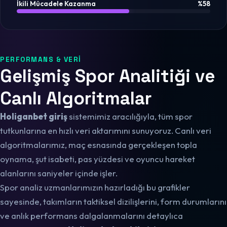
İkili Mücadele Kazanma
%57
PERFORMANS & VERI
Gelişmiş Spor Analitiği ve
Canlı Algoritmalar
Holiganbet giriş
sistemimiz aracılığıyla, tüm spor
tutkunlarına en hızlı veri aktarımını sunuyoruz. Canlı veri
algoritmalarımız, maç esnasında gerçekleşen topla
oynama, şut isabeti, pas yüzdesi ve oyuncu hareket
alanlarını saniyeler içinde işler.
Spor analiz uzmanlarımızın hazırladığı bu grafikler
sayesinde, takımların taktiksel dizilişlerini, form durumlarını
ve anlık performans dalgalanmalarını detaylıca