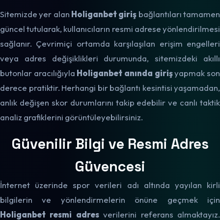
Sitemizde yer alan
Holiganbet giriş
bağlantıları tamame
güncel tutularak, kullanıcıların resmi adrese yönlendirilmesi
sağlanır. Çevrimiçi ortamda karşılaşılan erişim engelleri
veya adres değişiklikleri durumunda, sitemizdeki akıllı
butonlar aracılığıyla
Holiganbet anında giriş
yapmak so
derece pratiktir. Herhangi bir bağlantı kesintisi yaşamadan,
anlık değişen skor durumlarını takip edebilir ve canlı taktik
analiz grafiklerini görüntüleyebilirsiniz.
Güvenilir Bilgi ve Resmi Adres
Güvencesi
İnternet üzerinde spor verileri adı altında yayılan kirli
bilgilerin ve yönlendirmelerin önüne geçmek için
Holiganbet resmi adres
verilerini referans almaktayız