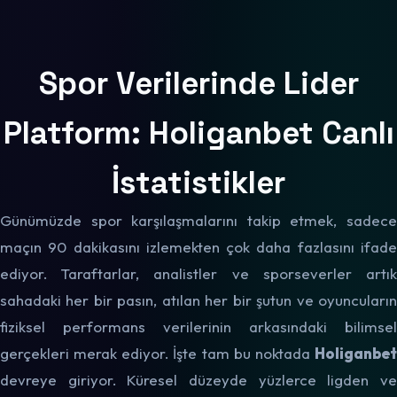
Spor Verilerinde Lider
Platform: Holiganbet Canlı
İstatistikler
Günümüzde spor karşılaşmalarını takip etmek, sadece
maçın 90 dakikasını izlemekten çok daha fazlasını ifade
ediyor. Taraftarlar, analistler ve sporseverler artık
sahadaki her bir pasın, atılan her bir şutun ve oyuncuların
fiziksel performans verilerinin arkasındaki bilimsel
gerçekleri merak ediyor. İşte tam bu noktada
Holiganbet
devreye giriyor. Küresel düzeyde yüzlerce ligden ve