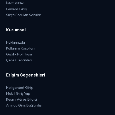
İstatistikler
Güvenli Giriş
Sıkça Sorulan Sorular
Kurumsal
Hakkımızda
Kullanım Koşulları
Gizlilik Politikası
Çerez Tercihleri
Erişim Seçenekleri
Holiganbet Giriş
Mobil Giriş Yap
Resmi Adres Bilgisi
Anında Giriş Bağlantısı