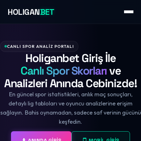
HOLIGAN
BET
CANLI SPOR ANALIZ PORTALI
Holiganbet Giriş İle
Canlı Spor Skorları
ve
Analizleri Anında Cebinizde!
En güncel spor istatistikleri, anlık maç sonuçları,
detaylı lig tabloları ve oyuncu analizlerine erişim
sağlayın. Bahis oynamadan, sadece saf verinin gücünü
keşfedin.
ANINDA GIRIŞ
MOBIL GIRIŞ