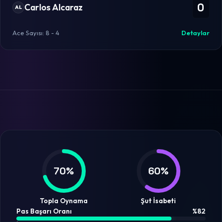
0
Carlos Alcaraz
AL
Ace Sayısı: 8 - 4
Detaylar
70%
60%
Topla Oynama
Şut İsabeti
Pas Başarı Oranı
%82