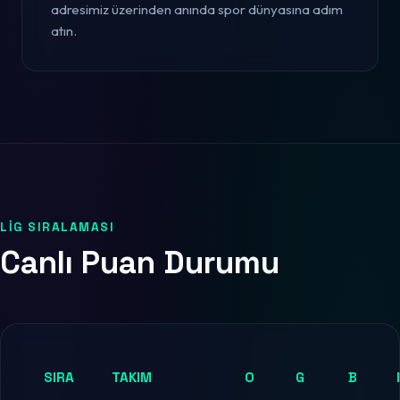
adresimiz üzerinden anında spor dünyasına adım
atın.
LIG SIRALAMASI
Canlı Puan Durumu
SIRA
TAKIM
O
G
B