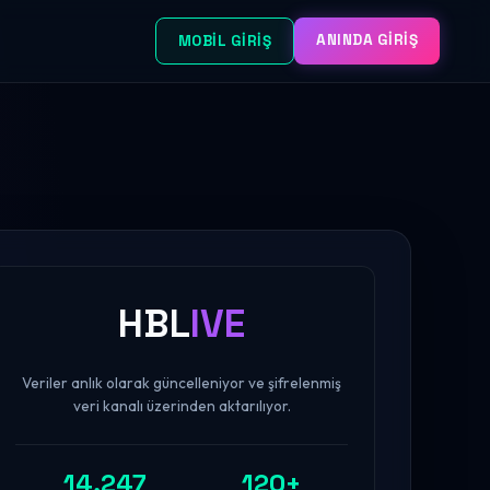
ANINDA GIRIŞ
MOBIL GIRIŞ
HBL
IVE
Veriler anlık olarak güncelleniyor ve şifrelenmiş
veri kanalı üzerinden aktarılıyor.
14,251
120+