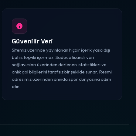
Güvenilir Veri
Sitemiz üzerinde yayınlanan hiçbir içerik yasa dışı
bahis teşviki içermez. Sadece lisanslı veri
sağlayıcıları üzerinden derlenen istatistikleri ve
anlık gol bilgilerini tarafsız bir şekilde sunar. Resmi
adresimiz üzerinden anında spor dünyasına adım
atın.