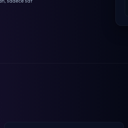
an, sadece saf