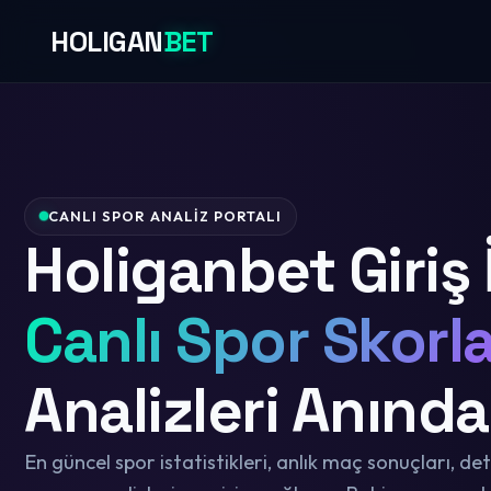
HOLIGAN
BET
CANLI SPOR ANALIZ PORTALI
Holiganbet Giriş 
Canlı Spor Skorla
Analizleri Anınd
En güncel spor istatistikleri, anlık maç sonuçları, deta