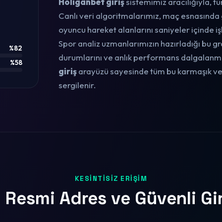
Holiganbet giriş
sistemimiz aracılığıyla, tü
Canlı veri algoritmalarımız, maç esnasında 
oyuncu hareket alanlarını saniyeler içinde iş
Spor analiz uzmanlarımızın hazırladığı bu graf
%82
durumlarını ve anlık performans dalgalanmal
%58
giriş
arayüzü sayesinde tüm bu karmaşık veril
sergilenir.
KESINTISIZ ERIŞIM
Resmi Adres ve Güvenli Gir