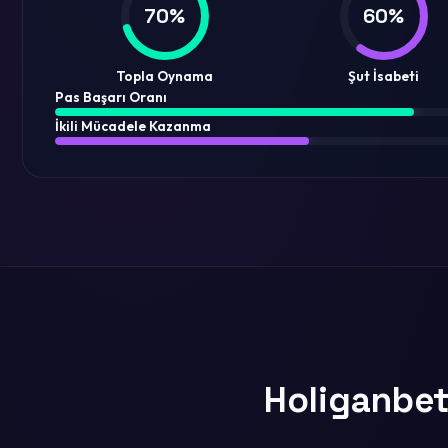
70%
60%
Topla Oynama
Şut İsabeti
Pas Başarı Oranı
İkili Mücadele Kazanma
Holiganbet 