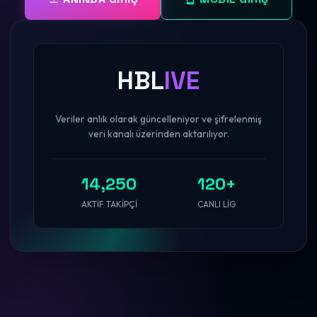
HBL
IVE
Veriler anlık olarak güncelleniyor ve şifrelenmiş
veri kanalı üzerinden aktarılıyor.
14,241
120+
AKTIF TAKIPÇI
CANLI LIG