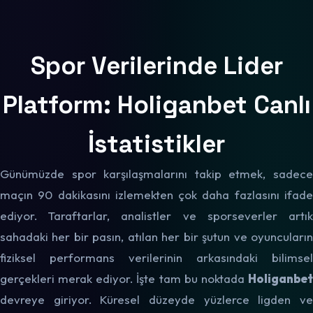
Spor Verilerinde Lider
Platform: Holiganbet Canlı
İstatistikler
Günümüzde spor karşılaşmalarını takip etmek, sadece
maçın 90 dakikasını izlemekten çok daha fazlasını ifade
ediyor. Taraftarlar, analistler ve sporseverler artık
sahadaki her bir pasın, atılan her bir şutun ve oyuncuların
fiziksel performans verilerinin arkasındaki bilimsel
gerçekleri merak ediyor. İşte tam bu noktada
Holiganbet
devreye giriyor. Küresel düzeyde yüzlerce ligden ve