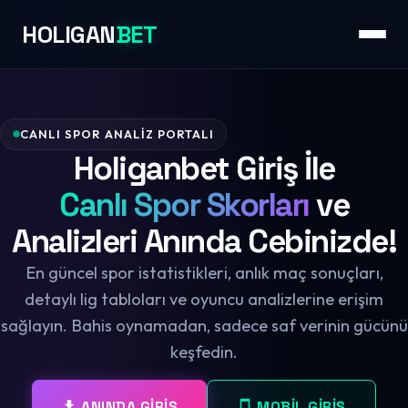
HOLIGAN
BET
CANLI SPOR ANALIZ PORTALI
Holiganbet Giriş İle
Canlı Spor Skorları
ve
Analizleri Anında Cebinizde!
En güncel spor istatistikleri, anlık maç sonuçları,
detaylı lig tabloları ve oyuncu analizlerine erişim
sağlayın. Bahis oynamadan, sadece saf verinin gücünü
keşfedin.
ANINDA GIRIŞ
MOBIL GIRIŞ