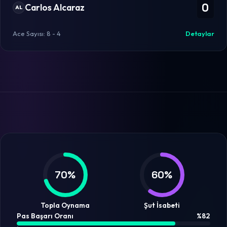
0
Carlos Alcaraz
AL
Ace Sayısı: 8 - 4
Detaylar
54%
63%
Topla Oynama
Şut İsabeti
Pas Başarı Oranı
%83