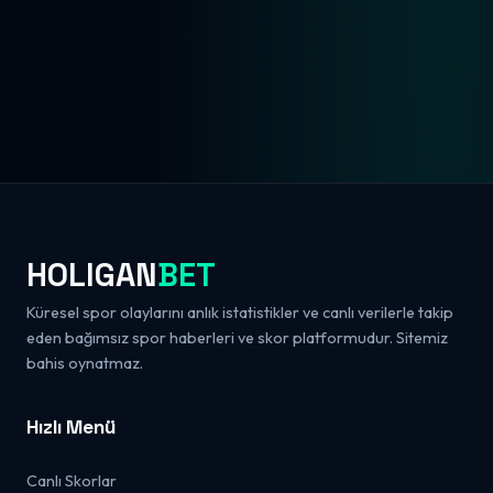
öncelikli konudur.
Sistemimiz global veri sağlayıcıları ile entegre
çalışmaktadır. Sahadaki gelişmeler (gol, kırmızı kart,
basket sayıları vb.) ortalama 1-2 saniye gecikmeyle anlık
olarak ekranınıza yansıtılır.
HOLIGAN
BET
Küresel spor olaylarını anlık istatistikler ve canlı verilerle takip
eden bağımsız spor haberleri ve skor platformudur. Sitemiz
bahis oynatmaz.
Hızlı Menü
Canlı Skorlar