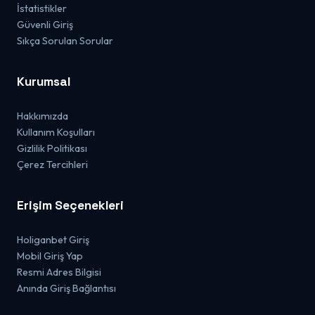
İstatistikler
Güvenli Giriş
Sıkça Sorulan Sorular
Kurumsal
Hakkımızda
Kullanım Koşulları
Gizlilik Politikası
Çerez Tercihleri
Erişim Seçenekleri
Holiganbet Giriş
Mobil Giriş Yap
Resmi Adres Bilgisi
Anında Giriş Bağlantısı