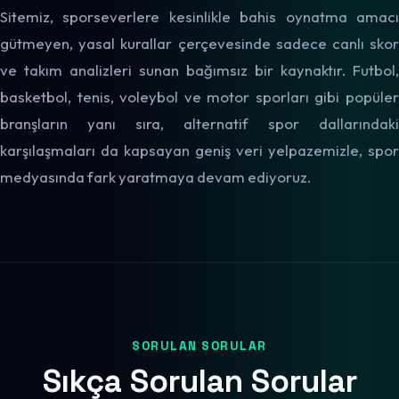
Sitemiz, sporseverlere kesinlikle bahis oynatma amacı
gütmeyen, yasal kurallar çerçevesinde sadece canlı skor
ve takım analizleri sunan bağımsız bir kaynaktır. Futbol,
basketbol, tenis, voleybol ve motor sporları gibi popüler
branşların yanı sıra, alternatif spor dallarındaki
karşılaşmaları da kapsayan geniş veri yelpazemizle, spor
medyasında fark yaratmaya devam ediyoruz.
SORULAN SORULAR
Sıkça Sorulan Sorular