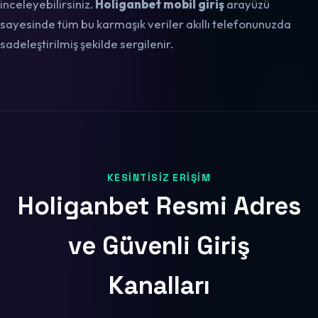
inceleyebilirsiniz.
Holiganbet mobil giriş
arayüzü
sayesinde tüm bu karmaşık veriler akıllı telefonunuzda
sadeleştirilmiş şekilde sergilenir.
KESINTISIZ ERIŞIM
Holiganbet Resmi Adres
ve Güvenli Giriş
Kanalları