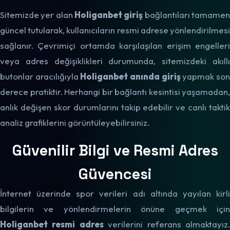
Sitemizde yer alan
Holiganbet giriş
bağlantıları tamame
güncel tutularak, kullanıcıların resmi adrese yönlendirilmesi
sağlanır. Çevrimiçi ortamda karşılaşılan erişim engelleri
veya adres değişiklikleri durumunda, sitemizdeki akıllı
butonlar aracılığıyla
Holiganbet anında giriş
yapmak so
derece pratiktir. Herhangi bir bağlantı kesintisi yaşamadan,
anlık değişen skor durumlarını takip edebilir ve canlı taktik
analiz grafiklerini görüntüleyebilirsiniz.
Güvenilir Bilgi ve Resmi Adres
Güvencesi
İnternet üzerinde spor verileri adı altında yayılan kirli
bilgilerin ve yönlendirmelerin önüne geçmek için
Holiganbet resmi adres
verilerini referans almaktayız