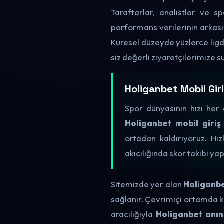
Taraftarlar, analistler ve s
performans verilerinin arkası
Küresel düzeyde yüzlerce ligde
siz değerli ziyaretçilerimize 
Holiganbet Mobil Giri
Spor dünyasının hızı her
Holiganbet mobil giriş
ortadan kaldırıyoruz. Hı
akıcılığında skor takibi yap
Sitemizde yer alan
Holiganbe
sağlanır. Çevrimiçi ortamda ka
aracılığıyla
Holiganbet anın