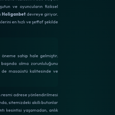
şutun ve oyuncuların fiziksel
a
Holiganbet
devreye giriyor.
rini en hızlı ve şeffaf şekilde
r öneme sahip hale gelmiştir.
r başında olma zorunluluğunu
n de masaüstü kalitesinde ve
n resmi adrese yönlendirilmesi
da, sitemizdeki akıllı butonlar
tı kesintisi yaşamadan, anlık