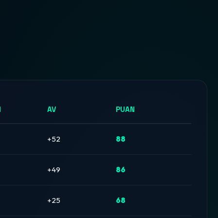
M
AV
PUAN
+52
88
+49
86
+25
68