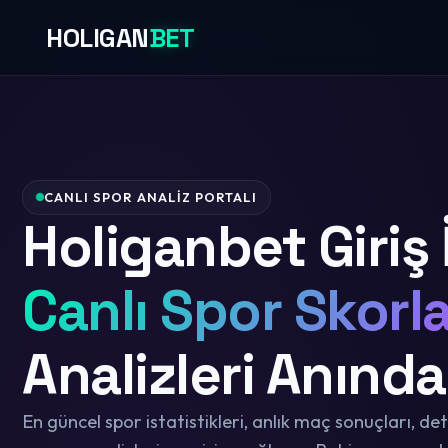
HOLIGAN
BET
CANLI SPOR ANALIZ PORTALI
Holiganbet Giriş 
Canlı Spor Skorla
Analizleri Anınd
En güncel spor istatistikleri, anlık maç sonuçları, deta