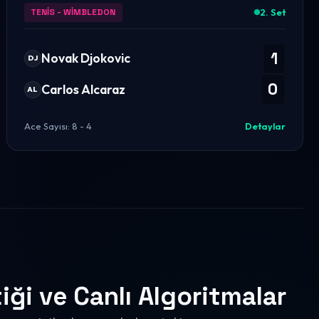
TENIS - WIMBLEDON
2. Set
1
Novak Djokovic
DJ
0
Carlos Alcaraz
AL
Ace Sayısı: 8 - 4
Detaylar
iği ve Canlı Algoritmalar