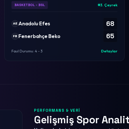
BASKETBOL - BSL
3. Çeyrek
68
Anadolu Efes
AE
65
Fenerbahçe Beko
FB
Faul Durumu: 4 - 3
Detaylar
PERFORMANS & VERI
Gelişmiş Spor Analit