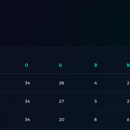
O
G
B
34
28
4
2
34
27
5
2
34
20
8
6