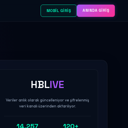
ANINDA GIRIŞ
MOBIL GIRIŞ
HBL
IVE
Veriler anlık olarak güncelleniyor ve şifrelenmiş
veri kanalı üzerinden aktarılıyor.
14,255
120+