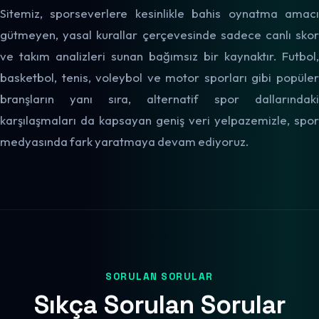
Sitemiz, sporseverlere kesinlikle bahis oynatma amacı
gütmeyen, yasal kurallar çerçevesinde sadece canlı skor
ve takım analizleri sunan bağımsız bir kaynaktır. Futbol,
basketbol, tenis, voleybol ve motor sporları gibi popüler
branşların yanı sıra, alternatif spor dallarındaki
karşılaşmaları da kapsayan geniş veri yelpazemizle, spor
medyasında fark yaratmaya devam ediyoruz.
SORULAN SORULAR
Sıkça Sorulan Sorular