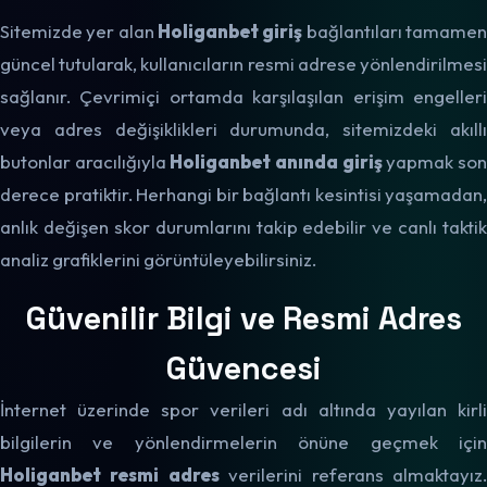
Sitemizde yer alan
Holiganbet giriş
bağlantıları tamame
güncel tutularak, kullanıcıların resmi adrese yönlendirilmesi
sağlanır. Çevrimiçi ortamda karşılaşılan erişim engelleri
veya adres değişiklikleri durumunda, sitemizdeki akıllı
butonlar aracılığıyla
Holiganbet anında giriş
yapmak so
derece pratiktir. Herhangi bir bağlantı kesintisi yaşamadan,
anlık değişen skor durumlarını takip edebilir ve canlı taktik
analiz grafiklerini görüntüleyebilirsiniz.
Güvenilir Bilgi ve Resmi Adres
Güvencesi
İnternet üzerinde spor verileri adı altında yayılan kirli
bilgilerin ve yönlendirmelerin önüne geçmek için
Holiganbet resmi adres
verilerini referans almaktayız