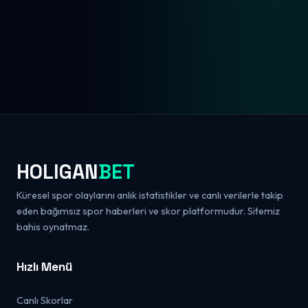
öncelikli konudur.
Sistemimiz global veri sağlayıcıları ile entegre
çalışmaktadır. Sahadaki gelişmeler (gol, kırmızı kart,
basket sayıları vb.) ortalama 1-2 saniye gecikmeyle anlık
olarak ekranınıza yansıtılır.
HOLIGAN
BET
Küresel spor olaylarını anlık istatistikler ve canlı verilerle takip
eden bağımsız spor haberleri ve skor platformudur. Sitemiz
bahis oynatmaz.
Hızlı Menü
Canlı Skorlar