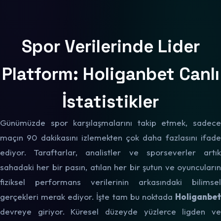
Spor Verilerinde Lider
Platform: Holiganbet Canlı
İstatistikler
Günümüzde spor karşılaşmalarını takip etmek, sadece
maçın 90 dakikasını izlemekten çok daha fazlasını ifade
ediyor. Taraftarlar, analistler ve sporseverler artık
sahadaki her bir pasın, atılan her bir şutun ve oyuncuların
fiziksel performans verilerinin arkasındaki bilimsel
gerçekleri merak ediyor. İşte tam bu noktada
Holiganbet
devreye giriyor. Küresel düzeyde yüzlerce ligden ve