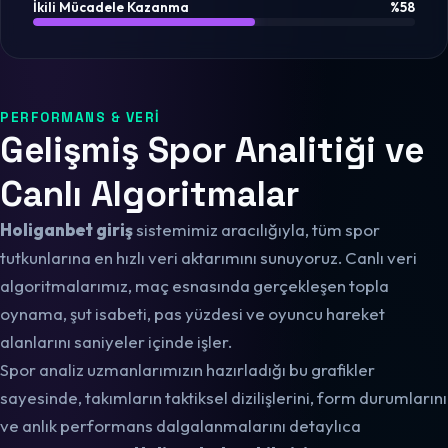
İkili Mücadele Kazanma
%58
PERFORMANS & VERI
Gelişmiş Spor Analitiği ve
Canlı Algoritmalar
Holiganbet giriş
sistemimiz aracılığıyla, tüm spor
tutkunlarına en hızlı veri aktarımını sunuyoruz. Canlı veri
algoritmalarımız, maç esnasında gerçekleşen topla
oynama, şut isabeti, pas yüzdesi ve oyuncu hareket
alanlarını saniyeler içinde işler.
Spor analiz uzmanlarımızın hazırladığı bu grafikler
sayesinde, takımların taktiksel dizilişlerini, form durumlarını
ve anlık performans dalgalanmalarını detaylıca