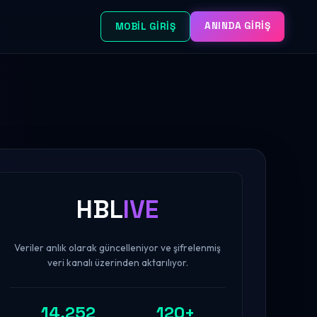
ANINDA GIRIŞ
MOBIL GIRIŞ
HBL
IVE
Veriler anlık olarak güncelleniyor ve şifrelenmiş
veri kanalı üzerinden aktarılıyor.
14,257
120+