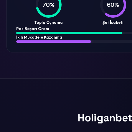
70%
60%
Topla Oynama
Şut İsabeti
Pas Başarı Oranı
İkili Mücadele Kazanma
Holiganbet 