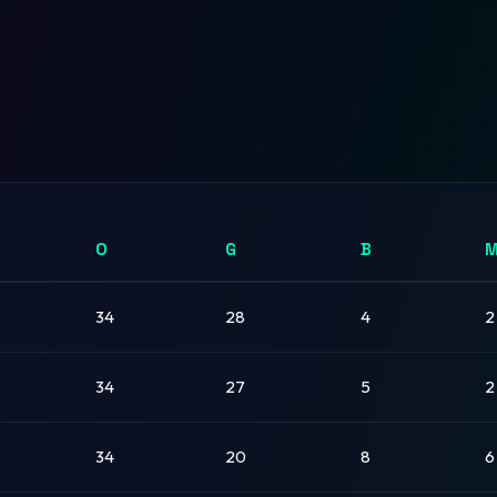
O
G
B
34
28
4
2
34
27
5
2
34
20
8
6