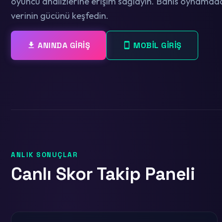
oyuncu analizlerine erişim sağlayın. Bahis oynamad
verinin gücünü keşfedin.
ANINDA GIRIŞ
MOBIL GIRIŞ
ANLIK SONUÇLAR
Canlı Skor Takip Paneli