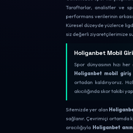
Taraftarlar, analistler ve s
performans verilerinin arkası
Küresel düzeyde yüzlerce ligde
siz değerli ziyaretçilerimize 
Holiganbet Mobil Giri
Spor dünyasının hızı her
Holiganbet mobil giriş
ortadan kaldırıyoruz. Hı
akıcılığında skor takibi yap
Sitemizde yer alan
Holiganbe
sağlanır. Çevrimiçi ortamda ka
aracılığıyla
Holiganbet anın