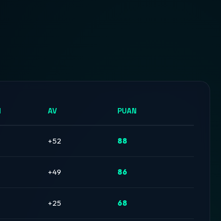
M
AV
PUAN
+52
88
+49
86
+25
68