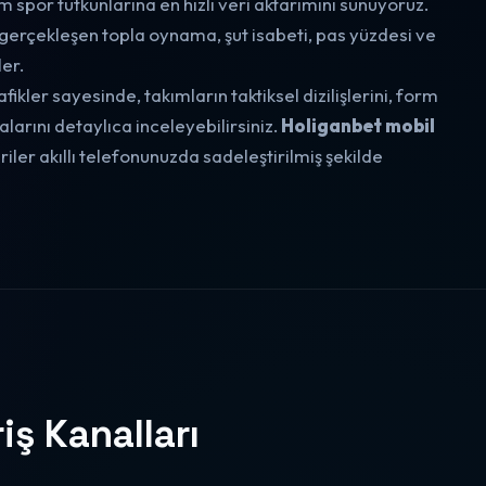
m spor tutkunlarına en hızlı veri aktarımını sunuyoruz.
gerçekleşen topla oynama, şut isabeti, pas yüzdesi ve
ler.
ikler sayesinde, takımların taktiksel dizilişlerini, form
arını detaylıca inceleyebilirsiniz.
Holiganbet mobil
er akıllı telefonunuzda sadeleştirilmiş şekilde
iş Kanalları