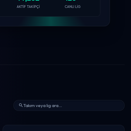
AKTIF TAKIPÇI
CANLI LIG