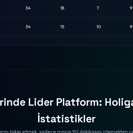
34
18
7
9
34
15
10
9
erinde Lider Platform: Holig
İstatistikler
ını takip etmek, sadece maçın 90 dakikasını izlemekten çok