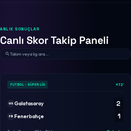
ANLIK SONUÇLAR
Canlı Skor Takip Paneli
FUTBOL - SÜPER LIG
72'
2
Galatasaray
GS
1
Fenerbahçe
FB