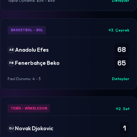
Topla Oynama: %54 - %46
Detaylar
BASKETBOL - BSL
3. Çeyrek
68
Anadolu Efes
AE
65
Fenerbahçe Beko
FB
Faul Durumu: 4 - 3
Detaylar
TENIS - WIMBLEDON
2. Set
1
Novak Djokovic
DJ