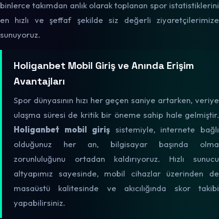
binlerce takımdan anlık olarak toplanan spor istatistiklerini
en hızlı ve şeffaf şekilde siz değerli ziyaretçilerimize
sunuyoruz.
Holiganbet Mobil Giriş ve Anında Erişim
Avantajları
Spor dünyasının hızı her geçen saniye artarken, veriye
ulaşma süresi de kritik bir öneme sahip hale gelmiştir.
Holiganbet mobil giriş
sistemiyle, internete bağl
olduğunuz her an, bilgisayar başında olma
zorunluluğunu ortadan kaldırıyoruz. Hızlı sunucu
altyapımız sayesinde, mobil cihazlar üzerinden de
masaüstü kalitesinde ve akıcılığında skor takibi
yapabilirsiniz.