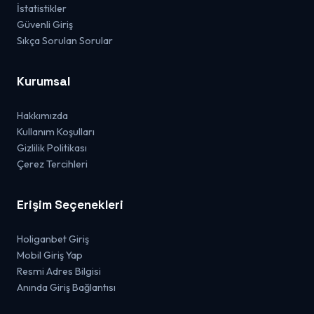
İstatistikler
Güvenli Giriş
Sıkça Sorulan Sorular
Kurumsal
Hakkımızda
Kullanım Koşulları
Gizlilik Politikası
Çerez Tercihleri
Erişim Seçenekleri
Holiganbet Giriş
Mobil Giriş Yap
Resmi Adres Bilgisi
Anında Giriş Bağlantısı