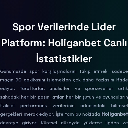
Spor Verilerinde Lider
Platform: Holiganbet Canlı
İstatistikler
Günümüzde spor karşılaşmalarını takip etmek, sadece
maçın 90 dakikasını izlemekten çok daha fazlasını ifade
ediyor. Taraftarlar, analistler ve sporseverler artık
sahadaki her bir pasın, atılan her bir şutun ve oyuncuların
fiziksel performans verilerinin arkasındaki bilimsel
gerçekleri merak ediyor. İşte tam bu noktada
Holiganbet
devreye giriyor. Küresel düzeyde yüzlerce ligden ve