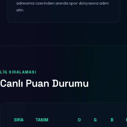
adresimiz üzerinden anında spor dünyasına adım
atın.
LIG SIRALAMASI
Canlı Puan Durumu
SIRA
TAKIM
O
G
B