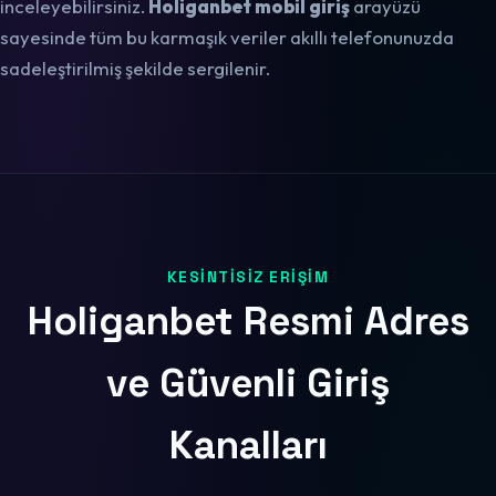
inceleyebilirsiniz.
Holiganbet mobil giriş
arayüzü
sayesinde tüm bu karmaşık veriler akıllı telefonunuzda
sadeleştirilmiş şekilde sergilenir.
KESINTISIZ ERIŞIM
Holiganbet Resmi Adres
ve Güvenli Giriş
Kanalları