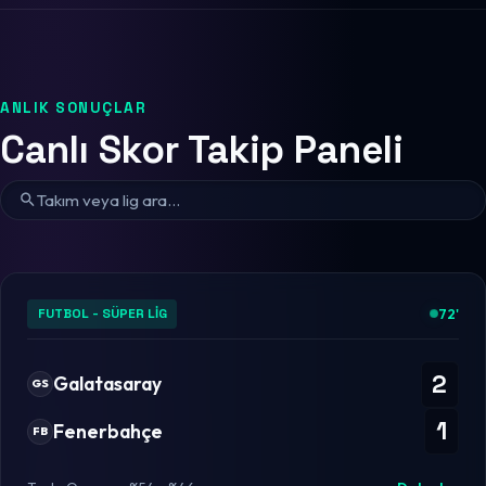
ANLIK SONUÇLAR
Canlı Skor Takip Paneli
FUTBOL - SÜPER LIG
72'
2
Galatasaray
GS
1
Fenerbahçe
FB