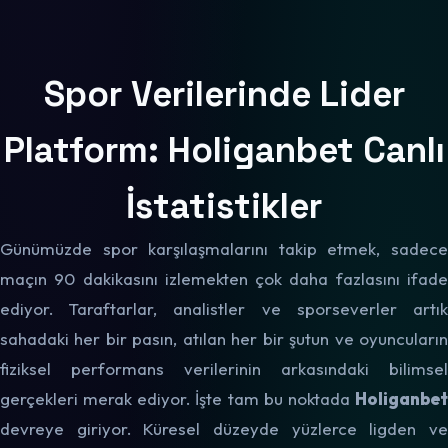
Spor Verilerinde Lider
Platform: Holiganbet Canlı
İstatistikler
Günümüzde spor karşılaşmalarını takip etmek, sadece
maçın 90 dakikasını izlemekten çok daha fazlasını ifade
ediyor. Taraftarlar, analistler ve sporseverler artık
sahadaki her bir pasın, atılan her bir şutun ve oyuncuların
fiziksel performans verilerinin arkasındaki bilimsel
gerçekleri merak ediyor. İşte tam bu noktada
Holiganbet
devreye giriyor. Küresel düzeyde yüzlerce ligden ve