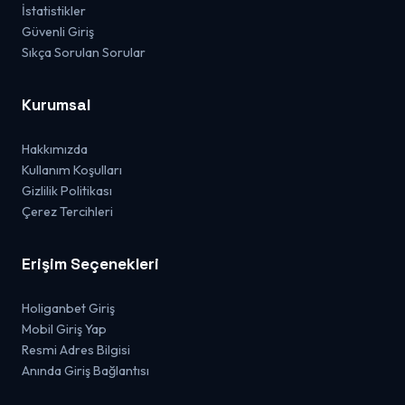
İstatistikler
Güvenli Giriş
Sıkça Sorulan Sorular
Kurumsal
Hakkımızda
Kullanım Koşulları
Gizlilik Politikası
Çerez Tercihleri
Erişim Seçenekleri
Holiganbet Giriş
Mobil Giriş Yap
Resmi Adres Bilgisi
Anında Giriş Bağlantısı