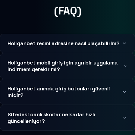
(FAQ)
Holiganbet resmi adresine nasıl ulaşabilirim?
Sitemiz üzerinden her zaman en güncel
Holiganbet
Holiganbet mobil giriş için ayrı bir uygulama
resmi adres
indirmem gerekir mi?
linklerine ulaşabilirsiniz. Bağlantılarımız
düzenli olarak kontrol edilmekte ve kesintisiz erişim
sağlamanız amacıyla güncellenmektedir.
Hayır, ek bir uygulama indirmenize gerek yoktur.
Holiganbet anında giriş butonları güvenli
Holiganbet mobil giriş
midir?
linkimiz tüm popüler mobil
tarayıcılar (Safari, Chrome, Opera vb.) ile %100 uyumlu
çalışacak şekilde optimize edilmiştir.
Evet, sitemizde yer alan
Holiganbet anında giriş
Sitedeki canlı skorlar ne kadar hızlı
bağlantıları SSL sertifikasıyla korunan güvenli sunucular
güncelleniyor?
üzerinden yönlendirilir. Kullanıcı güvenliği sitemiz için en