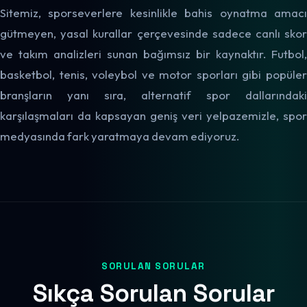
Sitemiz, sporseverlere kesinlikle bahis oynatma amacı
gütmeyen, yasal kurallar çerçevesinde sadece canlı skor
ve takım analizleri sunan bağımsız bir kaynaktır. Futbol,
basketbol, tenis, voleybol ve motor sporları gibi popüler
branşların yanı sıra, alternatif spor dallarındaki
karşılaşmaları da kapsayan geniş veri yelpazemizle, spor
medyasında fark yaratmaya devam ediyoruz.
SORULAN SORULAR
Sıkça Sorulan Sorular