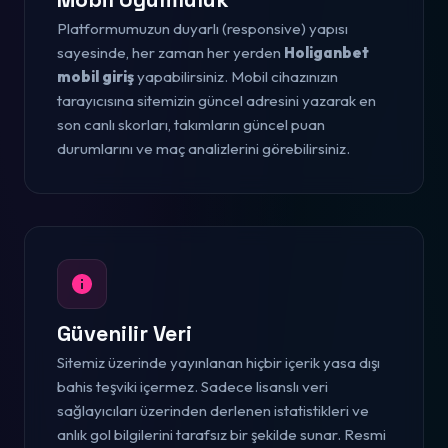
Platformumuzun duyarlı (responsive) yapısı
sayesinde, her zaman her yerden
Holiganbet
mobil giriş
yapabilirsiniz. Mobil cihazınızın
tarayıcısına sitemizin güncel adresini yazarak en
son canlı skorları, takımların güncel puan
durumlarını ve maç analizlerini görebilirsiniz.
Güvenilir Veri
Sitemiz üzerinde yayınlanan hiçbir içerik yasa dışı
bahis teşviki içermez. Sadece lisanslı veri
sağlayıcıları üzerinden derlenen istatistikleri ve
anlık gol bilgilerini tarafsız bir şekilde sunar. Resmi