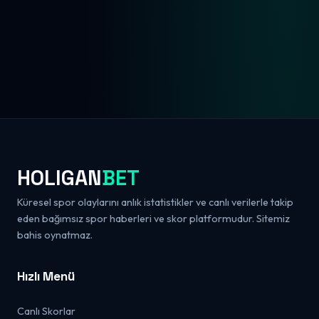
öncelikli konudur.
Sistemimiz global veri sağlayıcıları ile entegre
çalışmaktadır. Sahadaki gelişmeler (gol, kırmızı kart,
basket sayıları vb.) ortalama 1-2 saniye gecikmeyle anlık
olarak ekranınıza yansıtılır.
HOLIGAN
BET
Küresel spor olaylarını anlık istatistikler ve canlı verilerle takip
eden bağımsız spor haberleri ve skor platformudur. Sitemiz
bahis oynatmaz.
Hızlı Menü
Canlı Skorlar