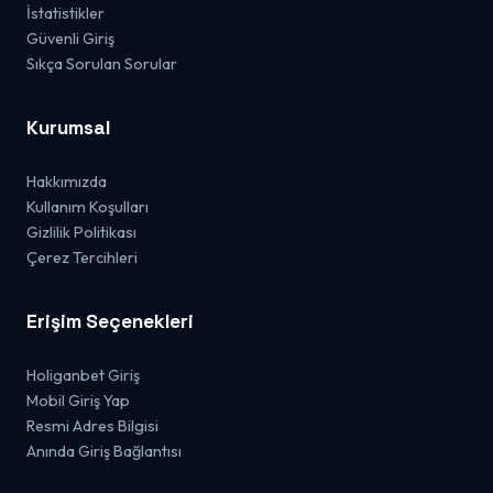
İstatistikler
Güvenli Giriş
Sıkça Sorulan Sorular
Kurumsal
Hakkımızda
Kullanım Koşulları
Gizlilik Politikası
Çerez Tercihleri
Erişim Seçenekleri
Holiganbet Giriş
Mobil Giriş Yap
Resmi Adres Bilgisi
Anında Giriş Bağlantısı