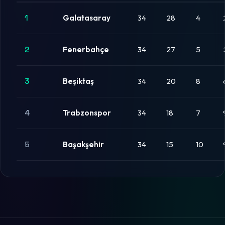
1
Galatasaray
34
28
4
2
Fenerbahçe
34
27
5
3
Beşiktaş
34
20
8
4
Trabzonspor
34
18
7
5
Başakşehir
34
15
10