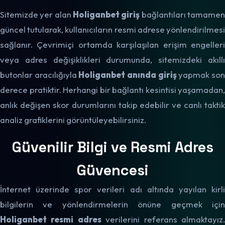
Sitemizde yer alan
Holiganbet giriş
bağlantıları tamame
güncel tutularak, kullanıcıların resmi adrese yönlendirilmesi
sağlanır. Çevrimiçi ortamda karşılaşılan erişim engelleri
veya adres değişiklikleri durumunda, sitemizdeki akıllı
butonlar aracılığıyla
Holiganbet anında giriş
yapmak so
derece pratiktir. Herhangi bir bağlantı kesintisi yaşamadan,
anlık değişen skor durumlarını takip edebilir ve canlı taktik
analiz grafiklerini görüntüleyebilirsiniz.
Güvenilir Bilgi ve Resmi Adres
Güvencesi
İnternet üzerinde spor verileri adı altında yayılan kirli
bilgilerin ve yönlendirmelerin önüne geçmek için
Holiganbet resmi adres
verilerini referans almaktayız