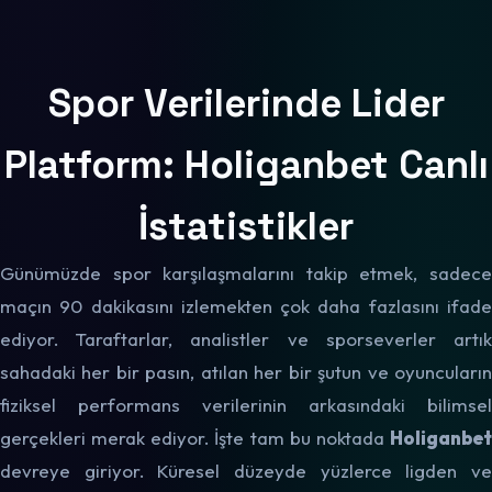
Spor Verilerinde Lider
Platform: Holiganbet Canlı
İstatistikler
Günümüzde spor karşılaşmalarını takip etmek, sadece
maçın 90 dakikasını izlemekten çok daha fazlasını ifade
ediyor. Taraftarlar, analistler ve sporseverler artık
sahadaki her bir pasın, atılan her bir şutun ve oyuncuların
fiziksel performans verilerinin arkasındaki bilimsel
gerçekleri merak ediyor. İşte tam bu noktada
Holiganbet
devreye giriyor. Küresel düzeyde yüzlerce ligden ve