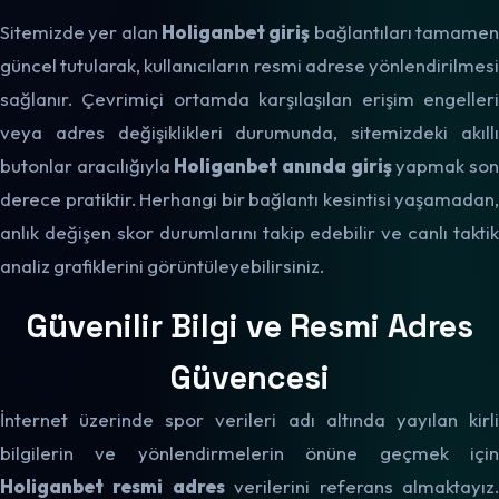
Sitemizde yer alan
Holiganbet giriş
bağlantıları tamame
güncel tutularak, kullanıcıların resmi adrese yönlendirilmesi
sağlanır. Çevrimiçi ortamda karşılaşılan erişim engelleri
veya adres değişiklikleri durumunda, sitemizdeki akıllı
butonlar aracılığıyla
Holiganbet anında giriş
yapmak so
derece pratiktir. Herhangi bir bağlantı kesintisi yaşamadan,
anlık değişen skor durumlarını takip edebilir ve canlı taktik
analiz grafiklerini görüntüleyebilirsiniz.
Güvenilir Bilgi ve Resmi Adres
Güvencesi
İnternet üzerinde spor verileri adı altında yayılan kirli
bilgilerin ve yönlendirmelerin önüne geçmek için
Holiganbet resmi adres
verilerini referans almaktayız