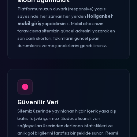
Platformumuzun duyarlı (responsive) yapısı
sayesinde, her zaman her yerden
Holiganbet
mobil giriş
yapabilirsiniz. Mobil cihazınızın
tarayıcısına sitemizin güncel adresini yazarak en
son canlı skorları, takımların güncel puan
durumlarını ve maç analizlerini görebilirsiniz.
Güvenilir Veri
Sitemiz üzerinde yayınlanan hiçbir içerik yasa dışı
bahis teşviki içermez. Sadece lisanslı veri
sağlayıcıları üzerinden derlenen istatistikleri ve
anlık gol bilgilerini tarafsız bir şekilde sunar. Resmi