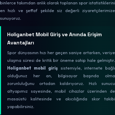
binlerce takımdan anlık olarak toplanan spor istatistiklerini
en hızlı ve şeffaf şekilde siz değerli ziyaretçilerimize
sunuyoruz.
Holiganbet Mobil Giriş ve Anında Erişim
Avantajları
Spor dünyasının hızı her geçen saniye artarken, veriye
ulaşma süresi de kritik bir öneme sahip hale gelmiştir.
Holiganbet mobil giriş
sistemiyle, internete bağl
olduğunuz her an, bilgisayar başında olma
zorunluluğunu ortadan kaldırıyoruz. Hızlı sunucu
altyapımız sayesinde, mobil cihazlar üzerinden de
masaüstü kalitesinde ve akıcılığında skor takibi
yapabilirsiniz.