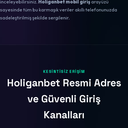
inceleyebilirsiniz.
Holiganbet mobil giriş
arayüzü
sayesinde tüm bu karmaşık veriler akıllı telefonunuzda
sadeleştirilmiş şekilde sergilenir.
KESINTISIZ ERIŞIM
Holiganbet Resmi Adres
ve Güvenli Giriş
Kanalları