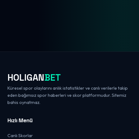
öncelikli konudur.
Sistemimiz global veri sağlayıcıları ile entegre
çalışmaktadır. Sahadaki gelişmeler (gol, kırmızı kart,
basket sayıları vb.) ortalama 1-2 saniye gecikmeyle anlık
olarak ekranınıza yansıtılır.
HOLIGAN
BET
Küresel spor olaylarını anlık istatistikler ve canlı verilerle takip
eden bağımsız spor haberleri ve skor platformudur. Sitemiz
bahis oynatmaz.
Hızlı Menü
Canlı Skorlar