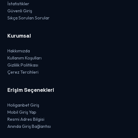
İstatistikler
Güvenli Giriş
Sıkça Sorulan Sorular
Kurumsal
Hakkımızda
Kullanım Koşulları
Gizlilik Politikası
Çerez Tercihleri
Erişim Seçenekleri
Holiganbet Giriş
Mobil Giriş Yap
Resmi Adres Bilgisi
Anında Giriş Bağlantısı