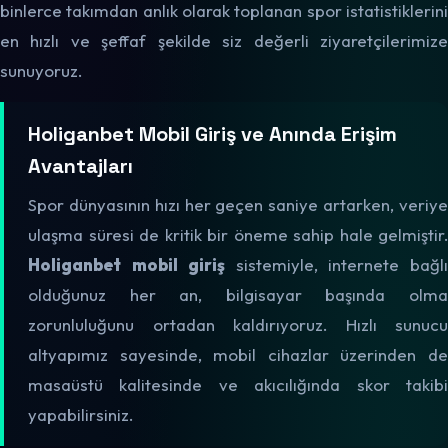
binlerce takımdan anlık olarak toplanan spor istatistiklerini
en hızlı ve şeffaf şekilde siz değerli ziyaretçilerimize
sunuyoruz.
Holiganbet Mobil Giriş ve Anında Erişim
Avantajları
Spor dünyasının hızı her geçen saniye artarken, veriye
ulaşma süresi de kritik bir öneme sahip hale gelmiştir.
Holiganbet mobil giriş
sistemiyle, internete bağl
olduğunuz her an, bilgisayar başında olma
zorunluluğunu ortadan kaldırıyoruz. Hızlı sunucu
altyapımız sayesinde, mobil cihazlar üzerinden de
masaüstü kalitesinde ve akıcılığında skor takibi
yapabilirsiniz.