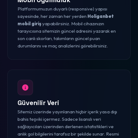
Platformumuzun duyarlı (responsive) yapısı
sayesinde, her zaman her yerden
Holiganbet
mobil giriş
yapabilirsiniz. Mobil cihazınızın
tarayıcısına sitemizin güncel adresini yazarak en
son canlı skorları, takımların güncel puan
durumlarını ve maç analizlerini görebilirsiniz.
Güvenilir Veri
Sitemiz üzerinde yayınlanan hiçbir içerik yasa dışı
bahis teşviki içermez. Sadece lisanslı veri
sağlayıcıları üzerinden derlenen istatistikleri ve
anlık gol bilgilerini tarafsız bir şekilde sunar. Resmi