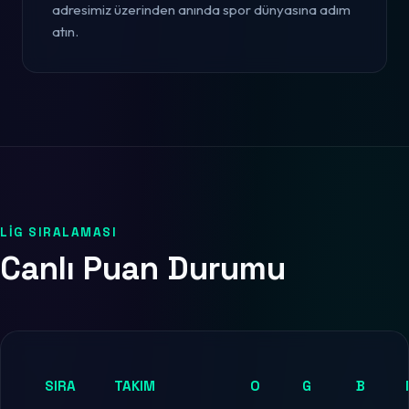
adresimiz üzerinden anında spor dünyasına adım
atın.
LIG SIRALAMASI
Canlı Puan Durumu
SIRA
TAKIM
O
G
B