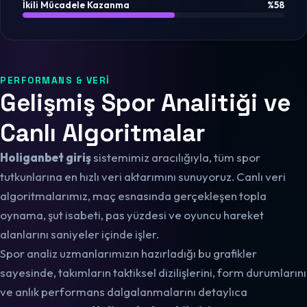
İkili Mücadele Kazanma
%58
PERFORMANS & VERI
Gelişmiş Spor Analitiği ve
Canlı Algoritmalar
Holiganbet giriş
sistemimiz aracılığıyla, tüm spor
tutkunlarına en hızlı veri aktarımını sunuyoruz. Canlı veri
algoritmalarımız, maç esnasında gerçekleşen topla
oynama, şut isabeti, pas yüzdesi ve oyuncu hareket
alanlarını saniyeler içinde işler.
Spor analiz uzmanlarımızın hazırladığı bu grafikler
sayesinde, takımların taktiksel dizilişlerini, form durumlarını
ve anlık performans dalgalanmalarını detaylıca