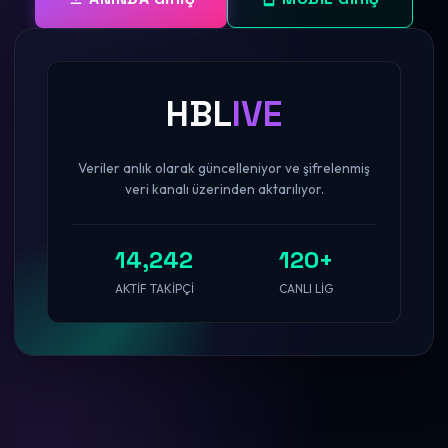
HBL
IVE
Veriler anlık olarak güncelleniyor ve şifrelenmiş
veri kanalı üzerinden aktarılıyor.
14,248
120+
AKTIF TAKIPÇI
CANLI LIG