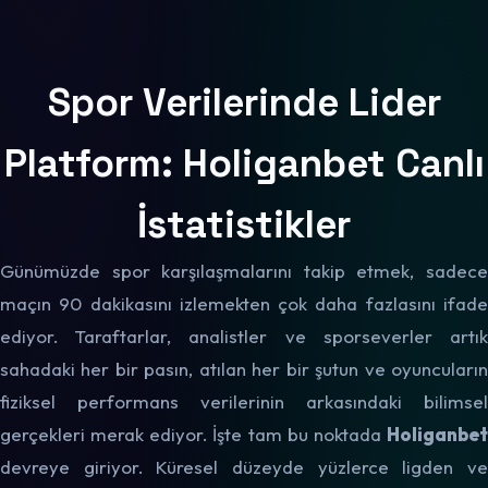
Spor Verilerinde Lider
Platform: Holiganbet Canlı
İstatistikler
Günümüzde spor karşılaşmalarını takip etmek, sadece
maçın 90 dakikasını izlemekten çok daha fazlasını ifade
ediyor. Taraftarlar, analistler ve sporseverler artık
sahadaki her bir pasın, atılan her bir şutun ve oyuncuların
fiziksel performans verilerinin arkasındaki bilimsel
gerçekleri merak ediyor. İşte tam bu noktada
Holiganbet
devreye giriyor. Küresel düzeyde yüzlerce ligden ve