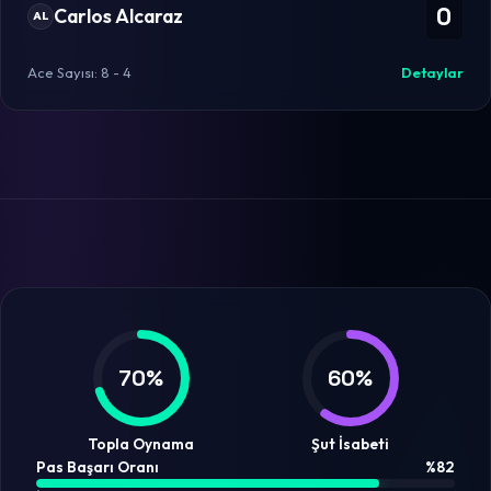
0
Carlos Alcaraz
AL
Ace Sayısı: 8 - 4
Detaylar
70%
60%
Topla Oynama
Şut İsabeti
Pas Başarı Oranı
%82