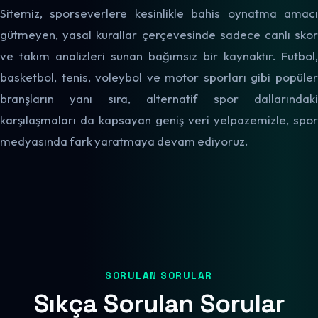
Sitemiz, sporseverlere kesinlikle bahis oynatma amacı
gütmeyen, yasal kurallar çerçevesinde sadece canlı skor
ve takım analizleri sunan bağımsız bir kaynaktır. Futbol,
basketbol, tenis, voleybol ve motor sporları gibi popüler
branşların yanı sıra, alternatif spor dallarındaki
karşılaşmaları da kapsayan geniş veri yelpazemizle, spor
medyasında fark yaratmaya devam ediyoruz.
SORULAN SORULAR
Sıkça Sorulan Sorular