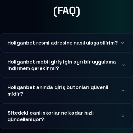
(FAQ)
Holiganbet resmi adresine nasıl ulaşabilirim?
Sitemiz üzerinden her zaman en güncel
Holiganbet
Holiganbet mobil giriş için ayrı bir uygulama
resmi adres
indirmem gerekir mi?
linklerine ulaşabilirsiniz. Bağlantılarımız
düzenli olarak kontrol edilmekte ve kesintisiz erişim
sağlamanız amacıyla güncellenmektedir.
Hayır, ek bir uygulama indirmenize gerek yoktur.
Holiganbet anında giriş butonları güvenli
Holiganbet mobil giriş
midir?
linkimiz tüm popüler mobil
tarayıcılar (Safari, Chrome, Opera vb.) ile %100 uyumlu
çalışacak şekilde optimize edilmiştir.
Evet, sitemizde yer alan
Holiganbet anında giriş
Sitedeki canlı skorlar ne kadar hızlı
bağlantıları SSL sertifikasıyla korunan güvenli sunucular
güncelleniyor?
üzerinden yönlendirilir. Kullanıcı güvenliği sitemiz için en