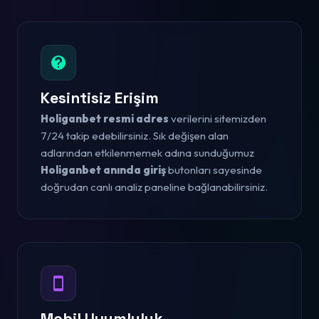
Kesintisiz Erişim
Holiganbet resmi adres
verilerini sitemizden
7/24 takip edebilirsiniz. Sık değişen alan
adlarından etkilenmemek adına sunduğumuz
Holiganbet anında giriş
butonları sayesinde
doğrudan canlı analiz paneline bağlanabilirsiniz.
Mobil Uyumluluk