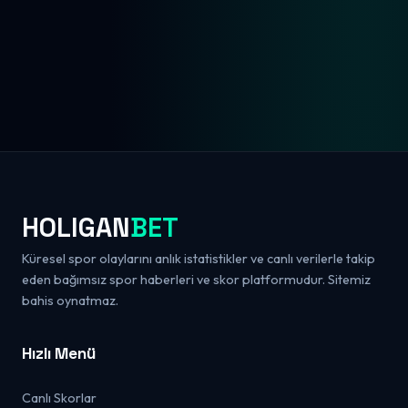
öncelikli konudur.
Sistemimiz global veri sağlayıcıları ile entegre
çalışmaktadır. Sahadaki gelişmeler (gol, kırmızı kart,
basket sayıları vb.) ortalama 1-2 saniye gecikmeyle anlık
olarak ekranınıza yansıtılır.
HOLIGAN
BET
Küresel spor olaylarını anlık istatistikler ve canlı verilerle takip
eden bağımsız spor haberleri ve skor platformudur. Sitemiz
bahis oynatmaz.
Hızlı Menü
Canlı Skorlar