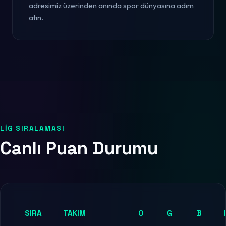
adresimiz üzerinden anında spor dünyasına adım
atın.
LIG SIRALAMASI
Canlı Puan Durumu
SIRA
TAKIM
O
G
B