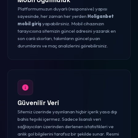
Platformumuzun duyarlı (responsive) yapısı
sayesinde, her zaman her yerden
Holiganbet
mobil giriş
yapabilirsiniz. Mobil cihazınızın
tarayıcısına sitemizin güncel adresini yazarak en
son canlı skorları, takımların güncel puan
durumlarını ve maç analizlerini görebilirsiniz.
Güvenilir Veri
Sitemiz üzerinde yayınlanan hiçbir içerik yasa dışı
bahis teşviki içermez. Sadece lisanslı veri
sağlayıcıları üzerinden derlenen istatistikleri ve
anlık gol bilgilerini tarafsız bir şekilde sunar. Resmi