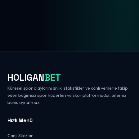
öncelikli konudur.
Sistemimiz global veri sağlayıcıları ile entegre
çalışmaktadır. Sahadaki gelişmeler (gol, kırmızı kart,
basket sayıları vb.) ortalama 1-2 saniye gecikmeyle anlık
olarak ekranınıza yansıtılır.
HOLIGAN
BET
Küresel spor olaylarını anlık istatistikler ve canlı verilerle takip
eden bağımsız spor haberleri ve skor platformudur. Sitemiz
bahis oynatmaz.
Hızlı Menü
Canlı Skorlar