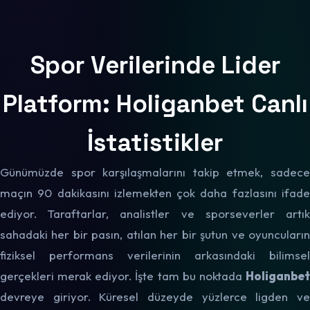
Spor Verilerinde Lider
Platform: Holiganbet Canlı
İstatistikler
Günümüzde spor karşılaşmalarını takip etmek, sadece
maçın 90 dakikasını izlemekten çok daha fazlasını ifade
ediyor. Taraftarlar, analistler ve sporseverler artık
sahadaki her bir pasın, atılan her bir şutun ve oyuncuların
fiziksel performans verilerinin arkasındaki bilimsel
gerçekleri merak ediyor. İşte tam bu noktada
Holiganbet
devreye giriyor. Küresel düzeyde yüzlerce ligden ve