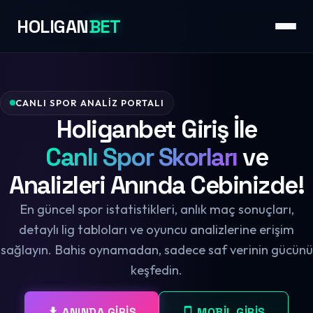
HOLIGAN
BET
CANLI SPOR ANALIZ PORTALI
Holiganbet Giriş İle
Canlı Spor Skorları
ve
Analizleri Anında Cebinizde!
En güncel spor istatistikleri, anlık maç sonuçları,
detaylı lig tabloları ve oyuncu analizlerine erişim
sağlayın. Bahis oynamadan, sadece saf verinin gücünü
keşfedin.
ANINDA GIRIŞ
MOBIL GIRIŞ