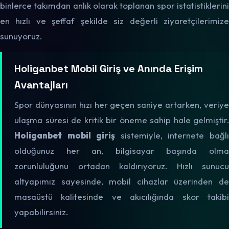
binlerce takımdan anlık olarak toplanan spor istatistiklerini
en hızlı ve şeffaf şekilde siz değerli ziyaretçilerimize
sunuyoruz.
Holiganbet Mobil Giriş ve Anında Erişim
Avantajları
Spor dünyasının hızı her geçen saniye artarken, veriye
ulaşma süresi de kritik bir öneme sahip hale gelmiştir.
Holiganbet mobil giriş
sistemiyle, internete bağl
olduğunuz her an, bilgisayar başında olma
zorunluluğunu ortadan kaldırıyoruz. Hızlı sunucu
altyapımız sayesinde, mobil cihazlar üzerinden de
masaüstü kalitesinde ve akıcılığında skor takibi
yapabilirsiniz.