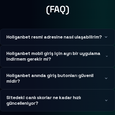
(FAQ)
Holiganbet resmi adresine nasıl ulaşabilirim?
Sitemiz üzerinden her zaman en güncel
Holiganbet
Holiganbet mobil giriş için ayrı bir uygulama
resmi adres
indirmem gerekir mi?
linklerine ulaşabilirsiniz. Bağlantılarımız
düzenli olarak kontrol edilmekte ve kesintisiz erişim
sağlamanız amacıyla güncellenmektedir.
Hayır, ek bir uygulama indirmenize gerek yoktur.
Holiganbet anında giriş butonları güvenli
Holiganbet mobil giriş
midir?
linkimiz tüm popüler mobil
tarayıcılar (Safari, Chrome, Opera vb.) ile %100 uyumlu
çalışacak şekilde optimize edilmiştir.
Evet, sitemizde yer alan
Holiganbet anında giriş
Sitedeki canlı skorlar ne kadar hızlı
bağlantıları SSL sertifikasıyla korunan güvenli sunucular
güncelleniyor?
üzerinden yönlendirilir. Kullanıcı güvenliği sitemiz için en