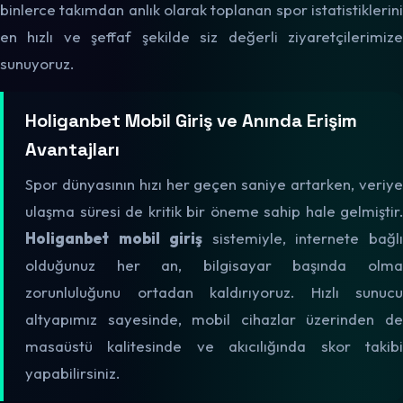
binlerce takımdan anlık olarak toplanan spor istatistiklerini
en hızlı ve şeffaf şekilde siz değerli ziyaretçilerimize
sunuyoruz.
Holiganbet Mobil Giriş ve Anında Erişim
Avantajları
Spor dünyasının hızı her geçen saniye artarken, veriye
ulaşma süresi de kritik bir öneme sahip hale gelmiştir.
Holiganbet mobil giriş
sistemiyle, internete bağl
olduğunuz her an, bilgisayar başında olma
zorunluluğunu ortadan kaldırıyoruz. Hızlı sunucu
altyapımız sayesinde, mobil cihazlar üzerinden de
masaüstü kalitesinde ve akıcılığında skor takibi
yapabilirsiniz.