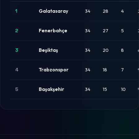
1
Galatasaray
34
28
4
2
Fenerbahçe
34
27
5
3
Beşiktaş
34
20
8
4
Trabzonspor
34
18
7
5
Başakşehir
34
15
10