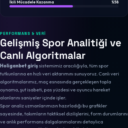
İkili Mücadele Kazanma
%58
PERFORMANS & VERI
Gelişmiş Spor Analitiği ve
Canlı Algoritmalar
Holiganbet giriş
sistemimiz aracılığıyla, tüm spor
tutkunlarına en hızlı veri aktarımını sunuyoruz. Canlı veri
algoritmalarımız, maç esnasında gerçekleşen topla
oynama, şut isabeti, pas yüzdesi ve oyuncu hareket
alanlarını saniyeler içinde işler.
Spor analiz uzmanlarımızın hazırladığı bu grafikler
sayesinde, takımların taktiksel dizilişlerini, form durumlarını
ve anlık performans dalgalanmalarını detaylıca