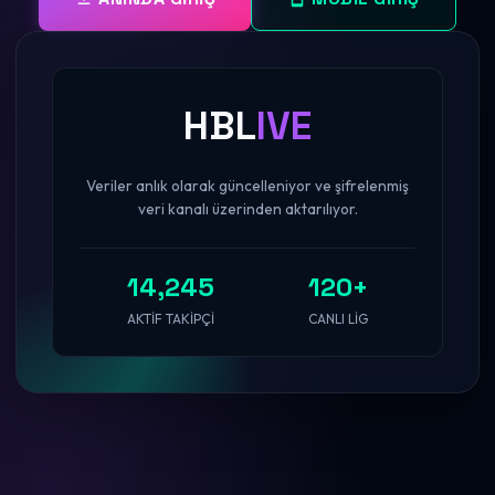
HBL
IVE
Veriler anlık olarak güncelleniyor ve şifrelenmiş
veri kanalı üzerinden aktarılıyor.
14,254
120+
AKTIF TAKIPÇI
CANLI LIG