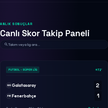
ANLIK SONUÇLAR
Canlı Skor Takip Paneli
FUTBOL - SÜPER LIG
72'
2
Galatasaray
GS
1
Fenerbahçe
FB