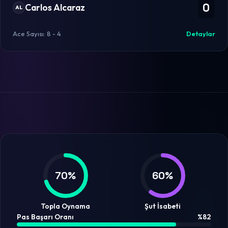
0
Carlos Alcaraz
AL
Ace Sayısı: 8 - 4
Detaylar
54%
62%
Topla Oynama
Şut İsabeti
Pas Başarı Oranı
%86