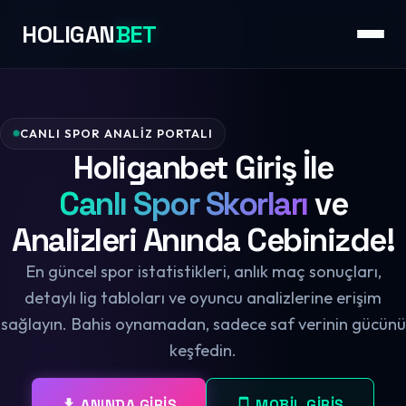
HOLIGAN
BET
CANLI SPOR ANALIZ PORTALI
Holiganbet Giriş İle
Canlı Spor Skorları
ve
Analizleri Anında Cebinizde!
En güncel spor istatistikleri, anlık maç sonuçları,
detaylı lig tabloları ve oyuncu analizlerine erişim
sağlayın. Bahis oynamadan, sadece saf verinin gücünü
keşfedin.
ANINDA GIRIŞ
MOBIL GIRIŞ