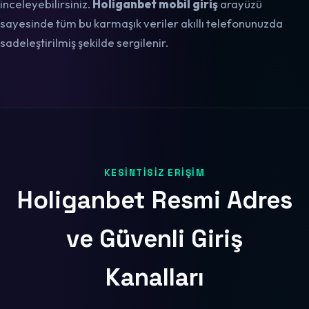
inceleyebilirsiniz.
Holiganbet mobil giriş
arayüzü
sayesinde tüm bu karmaşık veriler akıllı telefonunuzda
sadeleştirilmiş şekilde sergilenir.
KESINTISIZ ERIŞIM
Holiganbet Resmi Adres
ve Güvenli Giriş
Kanalları