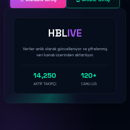
HBL
IVE
Veriler anlık olarak güncelleniyor ve şifrelenmiş
veri kanalı üzerinden aktarılıyor.
14,259
120+
AKTIF TAKIPÇI
CANLI LIG