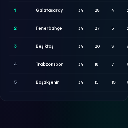
1
Galatasaray
34
28
4
2
Fenerbahçe
34
27
5
3
Beşiktaş
34
20
8
4
Trabzonspor
34
18
7
5
Başakşehir
34
15
10