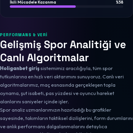
İkili Mücadele Kazanma
%58
PERFORMANS & VERI
Gelişmiş Spor Analitiği ve
Canlı Algoritmalar
Holiganbet giriş
sistemimiz aracılığıyla, tüm spor
tutkunlarına en hızlı veri aktarımını sunuyoruz. Canlı veri
algoritmalarımız, maç esnasında gerçekleşen topla
oynama, şut isabeti, pas yüzdesi ve oyuncu hareket
alanlarını saniyeler içinde işler.
Spor analiz uzmanlarımızın hazırladığı bu grafikler
sayesinde, takımların taktiksel dizilişlerini, form durumlarını
ve anlık performans dalgalanmalarını detaylıca