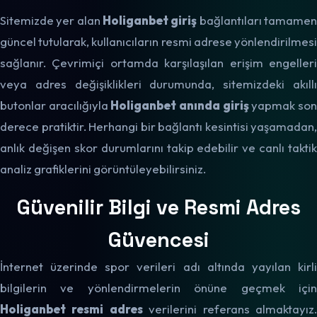
Sitemizde yer alan
Holiganbet giriş
bağlantıları tamame
güncel tutularak, kullanıcıların resmi adrese yönlendirilmesi
sağlanır. Çevrimiçi ortamda karşılaşılan erişim engelleri
veya adres değişiklikleri durumunda, sitemizdeki akıllı
butonlar aracılığıyla
Holiganbet anında giriş
yapmak so
derece pratiktir. Herhangi bir bağlantı kesintisi yaşamadan,
anlık değişen skor durumlarını takip edebilir ve canlı taktik
analiz grafiklerini görüntüleyebilirsiniz.
Güvenilir Bilgi ve Resmi Adres
Güvencesi
İnternet üzerinde spor verileri adı altında yayılan kirli
bilgilerin ve yönlendirmelerin önüne geçmek için
Holiganbet resmi adres
verilerini referans almaktayız