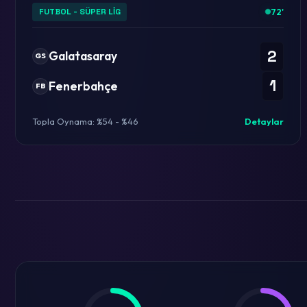
FUTBOL - SÜPER LIG
72'
2
Galatasaray
GS
1
Fenerbahçe
FB
Topla Oynama: %54 - %46
Detaylar