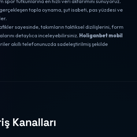
m spor tutkunlarına en hızlı veri aktarımını sunuyoruz.
gerçekleşen topla oynama, şut isabeti, pas yüzdesi ve
ler.
ikler sayesinde, takımların taktiksel dizilişlerini, form
arını detaylıca inceleyebilirsiniz.
Holiganbet mobil
er akıllı telefonunuzda sadeleştirilmiş şekilde
iş Kanalları