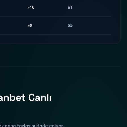
+18
61
+8
55
anbet Canlı
 daha fazlasını ifade ediyor.