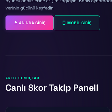
oyuncu analizlerine erişim sağlayın. Bahis oynamad
verinin gücünü keşfedin.
ANINDA GIRIŞ
MOBIL GIRIŞ
ANLIK SONUÇLAR
Canlı Skor Takip Paneli