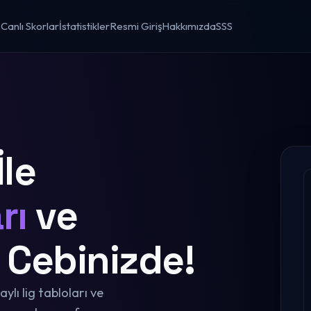
Canlı Skorlar
İstatistikler
Resmi Giriş
Hakkımızda
SSS
İle
rı
ve
a Cebinizde!
ylı lig tabloları ve