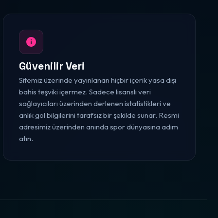
Güvenilir Veri
Sitemiz üzerinde yayınlanan hiçbir içerik yasa dışı
bahis teşviki içermez. Sadece lisanslı veri
sağlayıcıları üzerinden derlenen istatistikleri ve
anlık gol bilgilerini tarafsız bir şekilde sunar. Resmi
adresimiz üzerinden anında spor dünyasına adım
atın.