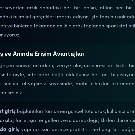
porseverler artık sahadaki her bir pasın, atılan her bir 
ndaki bilimsel gerçekleri merak ediyor. İşte tam bu noktad
n ve binlerce takımdan anlık olarak toplanan spor istatistikle
sunuyoruz.
ş ve Anında Erişim Avantajları
 geçen saniye artarken, veriye ulaşma süresi de kritik bi
sistemiyle, internete bağlı olduğunuz her an, bilgisaya
zlı sunucu altyapımız sayesinde, mobil cihazlar üzerinde
abilirsiniz.
t giriş
bağlantıları tamamen güncel tutularak, kullanıcıları
rşılaşılan erişim engelleri veya adres değişiklikleri durumun
da giriş
yapmak son derece pratiktir. Herhangi bir bağlan