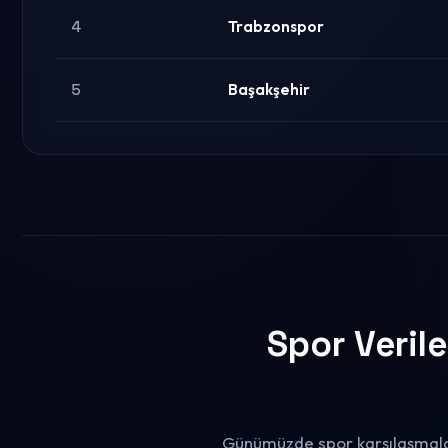
4
Trabzonspor
5
Başakşehir
Spor Veril
Günümüzde spor karşılaşmalar