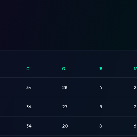
O
G
B
34
28
4
2
34
27
5
2
34
20
8
6